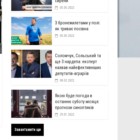
сирени
05.05.2022
З бронежилетами у полі:
як триває посівна
05.05.2022
Соломчук, Сольський та
ще 3 нардепа: експерт
назвав найефективніших
депутатів-аграріїв
08.02.2022
Якою буде погода в
останню суботу місяця:
прогнози синоптиків
29.01.2022
Завантажити ще