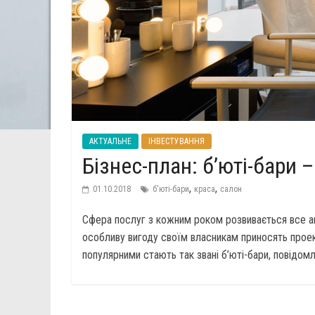
АКТУАЛЬНЕ
ІНВЕСТУВАННЯ
Бізнес-план: б’юті-бари 
,
,
01.10.2018
б'юті-бари
краса
салон
Сфера послуг з кожним роком розвивається все акт
особливу вигоду своїм власникам приносять проек
популярними стають так звані б’юті-бари, повідомля