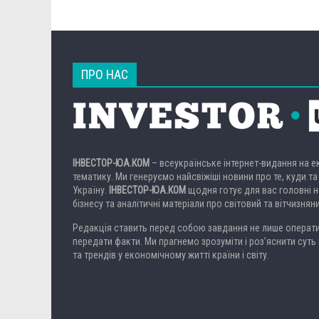
ПРО НАС
ІНВЕСТОР-ЮА.КОМ
– всеукраїнське інтернет-видання на 
тематику. Ми генеруємо найсвіжіші новини про те, куди та
Україну.
ІНВЕСТОР-ЮА.КОМ
щодня готує для вас головні но
бізнесу та аналітичні матеріали про світовий та вітчизнян
Редакція ставить перед собою завдання не лише операти
передати факти. Ми прагнемо зрозуміти і роз’яснити суть 
та трендів у економічному житті країни і світу.