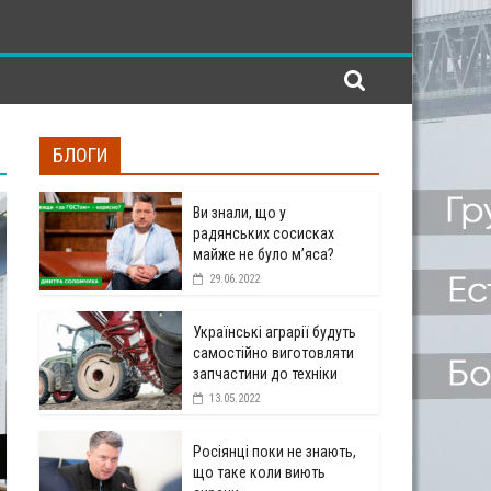
БЛОГИ
Ви знали, що у
радянських сосисках
майже не було м’яса?
29.06.2022
Українські аграрії будуть
самостійно виготовляти
запчастини до техніки
13.05.2022
Росіянці поки не знають,
що таке коли виють