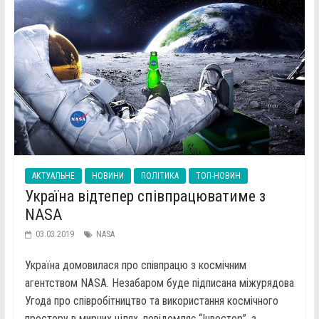
АКТУАЛЬНЕ
НОВИНИ
ПОЛІТИКА
ТОП-НОВИН
Україна відтепер співпрацюватиме з
NASA
03.03.2019
NASA
Україна домовилася про співпрацю з космічним
агентством NASA. Незабаром буде підписана міжурядова
Угода про співробітництво та використання космічного
простору в мирних цілях, повідомляє “Інвестор”, з