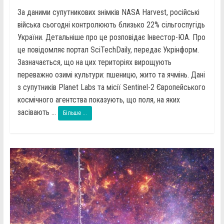
За даними супутникових знімків NASA Harvest, російські
війська сьогодні контролюють близько 22% сільгоспугідь
України. Детальніше про це розповідає Інвестор-ЮА. Про
це повідомляє портал SciTechDaily, передає Укрінформ.
Зазначається, що на цих територіях вирощують
переважно озимі культури: пшеницю, жито та ячмінь. Дані
з супутників Planet Labs та місії Sentinel-2 Європейського
космічного агентства показують, що поля, на яких
засівають ...
Більше ...