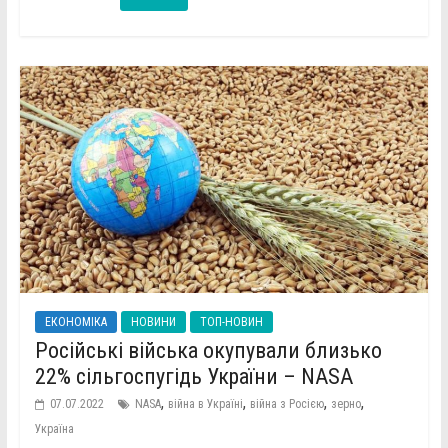
ЕКОНОМІКА
НОВИНИ
ТОП-НОВИН
Російські війська окупували близько
22% сільгоспугідь України – NASA
,
,
,
,
07.07.2022
NASA
війна в Україні
війна з Росією
зерно
Україна