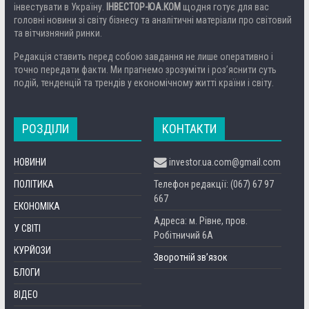
інвестувати в Україну.
ІНВЕСТОР-ЮА.КОМ
щодня готує для вас
головні новини зі світу бізнесу та аналітичні матеріали про світовий
та вітчизняний ринки.
Редакція ставить перед собою завдання не лише оперативно і
точно передати факти. Ми прагнемо зрозуміти і роз’яснити суть
подій, тенденцій та трендів у економічному житті країни і світу.
РОЗДІЛИ
КОНТАКТИ
НОВИНИ
investor.ua.com@gmail.com
ПОЛІТИКА
Телефон редакції: (067) 67 97
667
ЕКОНОМІКА
Адреса: м. Рівне, пров.
У СВІТІ
Робітничий 6А
КУРЙОЗИ
Зворотній зв’язок
БЛОГИ
ВІДЕО