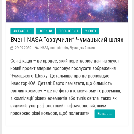
АКТУАЛЬНЕ
НОВИНИ
ТОП-НОВИН
У СВІТІ
Вчені NASA “озвучили” Чумацький шлях
,
,
29.09.2020
NASA
соніфікація
Чумацький шлях
Соніфікація – це процес, який перетворює дані на звук, і
новий проєкт вперше пропонує послухати зображення
Чумацького Шляху. Детальніше про це розповідає
Інвестор-ЮА. Деталі: Варто пам’ятати, що більшість
світлин космосу – це не фото в класичному їх розумінні,
а компіляції різних елементів або типів світла, таких як
видимий, ультрафіолетовий і інфрачервоний, яким
присвоєно різні кольори, щоб полегшити ...
Більше ...