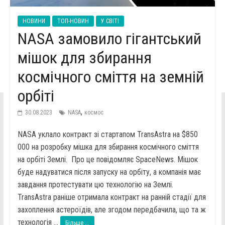
НОВИНИ
ТОП-НОВИН
У СВІТІ
NASA замовило гігантський
мішок для збирання
космічного сміття на земній
орбіті
,
30.08.2023
NASA
космос
NASA уклало контракт зі стартапом TransAstra на $850
000 на розробку мішка для збирання космічного сміття
на орбіті Землі. Про це повідомляє SpaceNews. Мішок
буде надуватися після запуску на орбіту, а компанія має
завдання протестувати цю технологію на Землі.
TransAstra раніше отримала контракт на ранній стадії для
захоплення астероїдів, але згодом передбачила, що та ж
технологія ...
Більше ...