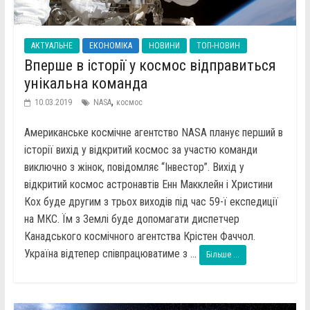
АКТУАЛЬНЕ
ЕКОНОМІКА
НОВИНИ
ТОП-НОВИН
Вперше в історії у космос відправиться
унікальна команда
,
10.03.2019
NASA
космос
Американське космічне агентство NASA планує перший в
історії вихід у відкритий космос за участю команди
виключно з жінок, повідомляє “Інвестор”. Вихід у
відкритий космос астронавтів Енн Макклейн і Христини
Кох буде другим з трьох виходів під час 59-ї експедиції
на МКС. Їм з Землі буде допомагати диспетчер
Канадського космічного агентства Крістен Фаччол.
Україна відтепер співпрацюватиме з ...
Більше ...