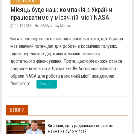
ІНВЕСТУВАННЯ
Місяць буде наш: компанія з України
працюватиме у місячній місії NASA
,
,
12.12.2018
NASA
місія
Місяць
Багато експертів вже висловлювались з того, що Україна
має значний потенціал для роботи в космічних галузях,
однак переважно державні компанії не мають
достатнього фінансування. Проте, цьогоріч схоже стався
прорив – компанію з Дніпра Firefly Aerospace офіційно
обрали NASA для роботи в місячній місії, повідомляє
“Інвестор”. ...
Більше ...
БЛОГИ
Ви знали, що у радянських сосисках
майже не було м’яса?