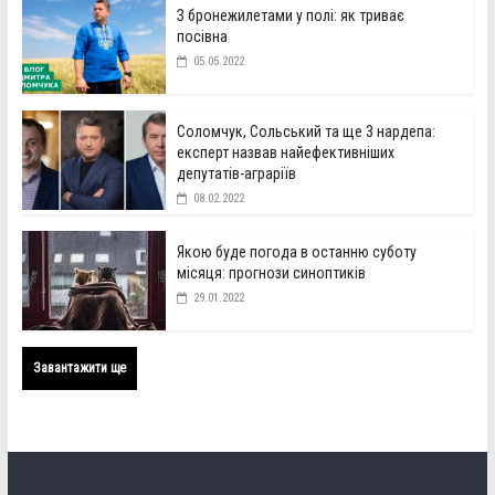
З бронежилетами у полі: як триває
посівна
05.05.2022
Соломчук, Сольський та ще 3 нардепа:
експерт назвав найефективніших
депутатів-аграріїв
08.02.2022
Якою буде погода в останню суботу
місяця: прогнози синоптиків
29.01.2022
Завантажити ще