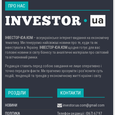
ПРО НАС
ІНВЕСТОР-ЮА.КОМ
– всеукраїнське інтернет-видання на економічну
тематику. Ми генеруємо найсвіжіші новини про те, куди та як
інвестувати в Україну.
ІНВЕСТОР-ЮА.КОМ
щодня готує для вас
головні новини зі світу бізнесу та аналітичні матеріали про світовий
та вітчизняний ринки.
Редакція ставить перед собою завдання не лише оперативно і
точно передати факти. Ми прагнемо зрозуміти і роз’яснити суть
подій, тенденцій та трендів у економічному житті країни і світу.
РОЗДІЛИ
КОНТАКТИ
НОВИНИ
investor.ua.com@gmail.com
ПОЛІТИКА
Телефон редакції: (067) 67 97