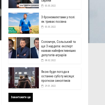
сирени
05.05.2022
З бронежилетами у полі:
як триває посівна
05.05.2022
Соломчук, Сольський та
ще 3 нардепа: експерт
назвав найефективніших
депутатів-аграріїв
08.02.2022
Якою буде погода в
останню суботу місяця:
прогнози синоптиків
29.01.2022
Завантажити ще