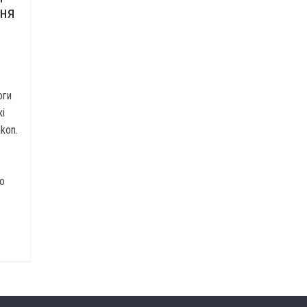
ння
оги
і
kon.
о