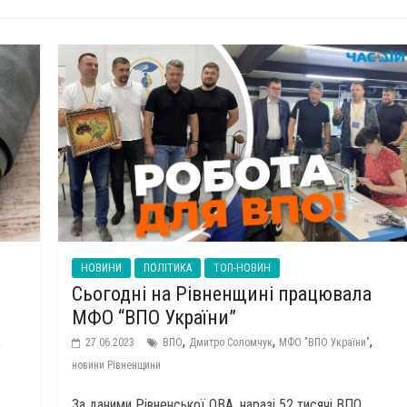
НОВИНИ
ПОЛІТИКА
ТОП-НОВИН
Сьогодні на Рівненщині працювала
МФО “ВПО України”
,
,
,
,
27.06.2023
ВПО
Дмитро Соломчук
МФО "ВПО України"
новини Рівненщини
За даними Рівненської ОВА, наразі 52 тисячі ВПО