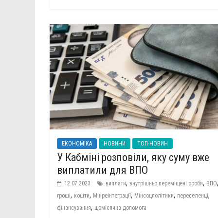
ЕКОНОМІКА
НОВИНИ
ТОП-НОВИН
У Кабміні розповіли, яку суму вже
виплатили для ВПО
,
,
12.07.2023
виплати
внутрішньо переміщені особи
ВПО
,
,
,
,
,
гроші
кошти
Мінреінтеграції
Мінсоцполітики
переселенці
,
фінансування
щомісячна допомога