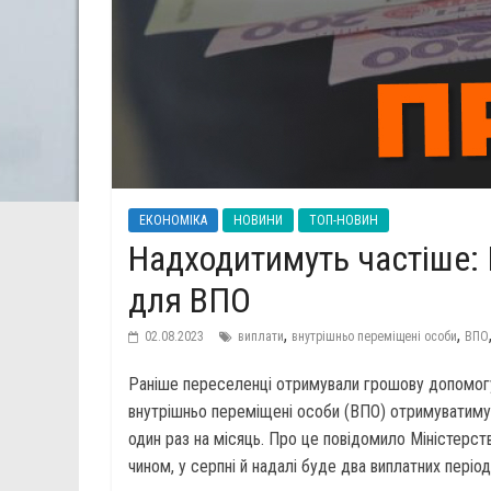
ЕКОНОМІКА
НОВИНИ
ТОП-НОВИН
Надходитимуть частіше: 
для ВПО
,
,
02.08.2023
виплати
внутрішньо переміщені особи
ВПО
Раніше переселенці отримували грошову допомогу о
внутрішньо переміщені особи (ВПО) отримуватимут
один раз на місяць. Про це повідомило Міністерств
чином, у серпні й надалі буде два виплатних періо