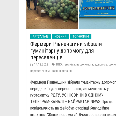
АКТУАЛЬНЕ
НОВИНИ
ТОП-НОВИН
Фермери Рівненщини зібрали
гуманітарну допомогу для
переселенців
,
,
,
14.12.2022
ВПО
гуманітарна допомога
допомога
допо
,
переселенцям
новини України
Фермери Рівненщини зібрали гуманітарну допомог
передали її для переселенців, які мешкають у
гуртожитку РДГУ. УСІ НОВИНИ В ОДНОМУ
ТЕЛЕГРАМ-КАНАЛІ – БАЙРАКТАР NEWS Про це
повідомляють на фейсбук-сторінці благодійної
ініціативи “Жнива перемоги”: Вчергове вдячні наш