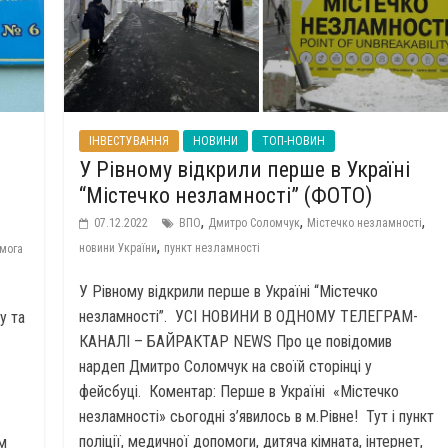
ІНВЕСТУВАННЯ
НОВИНИ
ТОП-НОВИН
У Рівному відкрили перше в Україні
“Містечко незламності” (ФОТО)
,
,
,
07.12.2022
ВПО
Дмитро Соломчук
Містечко незламності
,
новини України
пункт незламності
мога
У Рівному відкрили перше в Україні “Містечко
незламності”. УСІ НОВИНИ В ОДНОМУ ТЕЛЕГРАМ-
у та
КАНАЛІ – БАЙРАКТАР NEWS Про це повідомив
нардеп Дмитро Соломчук на своїй сторінці у
фейсбуці. Коментар: Перше в Україні «Містечко
незламності» сьогодні з’явилось в м.Рівне! Тут і пункт
поліції, медичної допомоги, дитяча кімната, інтернет,
им