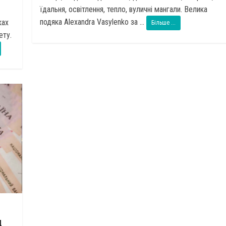
їдальня, освітлення, тепло, вуличні мангали. Велика
подяка Alexandra Vasylenko за ...
ках
Більше ...
ету.
д