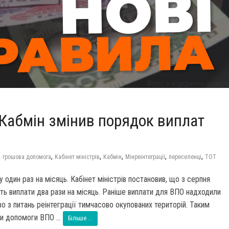
Кабмін змінив порядок виплат
,
,
,
,
,
,
грошова допомога
Кабінет міністрів
Кабмін
Мінреінтеграції
переселенці
ТОТ
дин раз на місяць. Кабінет міністрів постановив, що з серпня
ь виплати два рази на місяць. Раніше виплати для ВПО надходили
о з питань реінтеграції тимчасово окупованих територій. Таким
ди допомоги ВПО ...
Більше ...