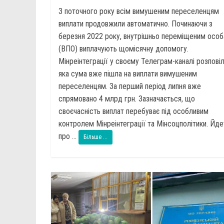
З поточного року всім вимушеним переселенцям
виплати продовжили автоматично. Починаючи з
березня 2022 року, внутрішньо переміщеним осо
(ВПО) виплачують щомісячну допомогу.
Мінреінтеграції у своєму Телеграм-каналі розповіл
яка сума вже пішла на виплати вимушеним
переселенцям. За перший період липня вже
спрямовано 4 млрд грн. Зазначається, що
своєчасність виплат перебуває під особливим
контролем Мінреінтеграції та Мінсоцполітики. Йд
про ...
Більше ...