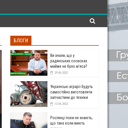
БЛОГИ
Ви знали, що у
радянських сосисках
майже не було м’яса?
29.06.2022
Українські аграрії будуть
самостійно виготовляти
запчастини до техніки
13.05.2022
Росіянці поки не знають,
що таке коли виють