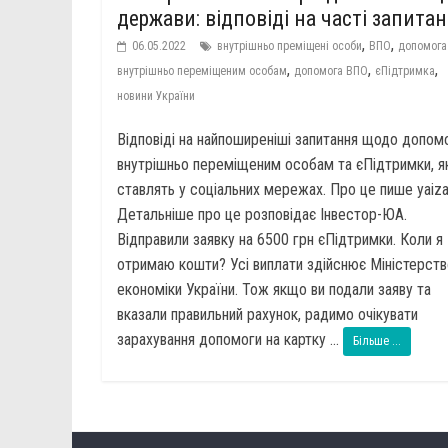
держави: відповіді на часті запита
,
,
06.05.2022
внутрішньо преміщені особи
ВПО
допомога
,
,
,
внутрішньо переміщеним особам
допомога ВПО
єПідтримка
новини України
Відповіді на найпоширеніші запитання щодо допом
внутрішньо переміщеним особам та єПідтримки, як
ставлять у соціальних мережах. Про це пише yaiza
Детальніше про це розповідає Інвестор-ЮА.
Відправили заявку на 6500 грн єПідтримки. Коли я
отримаю кошти? Усі виплати здійснює Міністерств
економіки України. Тож якщо ви подали заяву та
вказали правильний рахунок, радимо очікувати
зарахування допомоги на картку ...
Більше ...