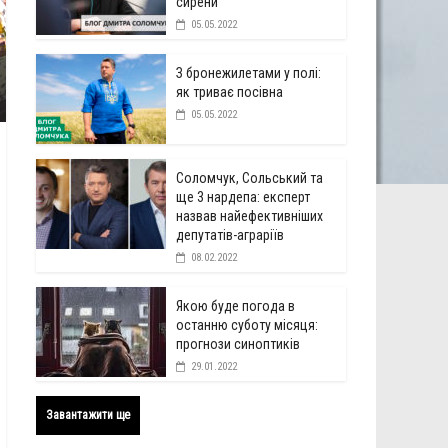
сирени
05.05.2022
З бронежилетами у полі:
як триває посівна
05.05.2022
Соломчук, Сольський та
ще 3 нардепа: експерт
назвав найефективніших
депутатів-аграріїв
08.02.2022
Якою буде погода в
останню суботу місяця:
прогнози синоптиків
29.01.2022
Завантажити ще