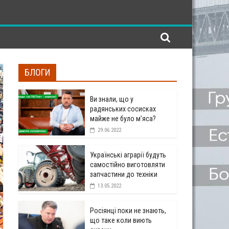
БЛОГИ
Ви знали, що у
радянських сосисках
майже не було м’яса?
29.06.2022
Українські аграрії будуть
самостійно виготовляти
запчастини до техніки
13.05.2022
Росіянці поки не знають,
що таке коли виють