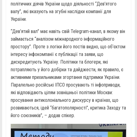
політичних діячів України щодо діяльності “Дев’ятого
валу”, які вказують на згубні наслідки компанії для
України.
“Дев’ятий вал” має навіть свій Telegram-канал, в якому він
займається “аналізом міжнародного інформаційного
простору”. Проте з логіки його постів видно, що об’єктом
інтересу інфокомпанії є публікації та заяви, що
дискредитують Україну. Політики та блогери, які
потрапляють у його добірки та дайджести, як правило, є
активними прихильниками згортання підтримки України.
Паралельно російські ІПСО просувають ті інфоприводи,
які відповідають цілям зовнішньої політики Москви:
просування антиколоніального дискурсу в країнах, що
розвиваються, ідей “багатополярності”, критика Заходу та
його союзників”, – додав спікер.