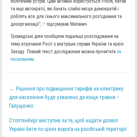
політичний устрій. Цим активно користується Росія, Китай
та інші автократії, які бачать слабкі місця демократій і
роблять все для їхнього максимального роз’єднання та
дезорганізації”, – підсумував Маланич.
Громадські діячі пообіцяли подальші розслідування на
тему втручання Росії у внутрішні справи України та країн
Заходу. Повний текст дослідження можна прочитати
за
посиланням
.
←
Рішення про підвищення тарифів на електрику
для населення буде ухвалено до кінця травня –
Галущенко
Столтенберг виступив за те, щоб надати дозвіл
Україні бити по цілях ворога на російській території