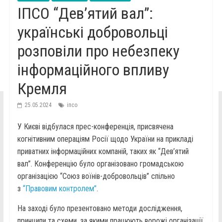
ІПСО “Дев’ятий вал”:
українські добровольці
розповіли про небезпеку
інформаційного впливу
Кремля
25.05.2024
іпсо
У Києві відбулася прес-конференція, присвячена
когнітивним операціям Росії щодо України на прикладі
приватних інформаційних компаній, таких як “Дев’ятий
вал”. Конференцію було організовано громадською
організацією “Союз воїнів-добровольців” спільно
з
“Правовим контролем”
.
На заході було презентовано методи дослідження,
принципи та схеми, за якими працюють ворожі організації,