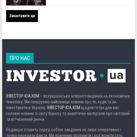
Завантажити ще
ПРО НАС
ІНВЕСТОР-ЮА.КОМ
– всеукраїнське інтернет-видання на економічну
тематику. Ми генеруємо найсвіжіші новини про те, куди та як
інвестувати в Україну.
ІНВЕСТОР-ЮА.КОМ
щодня готує для вас
головні новини зі світу бізнесу та аналітичні матеріали про світовий
та вітчизняний ринки.
Редакція ставить перед собою завдання не лише оперативно і
точно передати факти. Ми прагнемо зрозуміти і роз’яснити суть