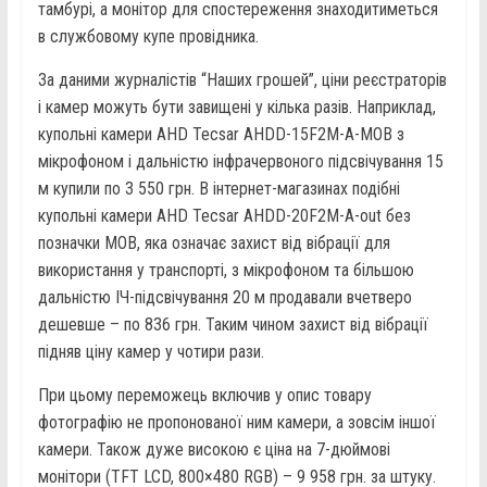
тамбурі, а монітор для спостереження знаходитиметься
в службовому купе провідника.
За даними журналістів “Наших грошей”, ціни реєстраторів
і камер можуть бути завищені у кілька разів. Наприклад,
купольні камери AHD Tecsar AHDD-15F2M-A-MOB з
мікрофоном і дальністю інфрачервоного підсвічування 15
м купили по 3 550 грн. В інтернет-магазинах подібні
купольні камери AHD Tecsar AHDD-20F2M-A-out без
позначки MOB, яка означає захист від вібрації для
використання у транспорті, з мікрофоном та більшою
дальністю ІЧ-підсвічування 20 м продавали вчетверо
дешевше – по 836 грн. Таким чином захист від вібрації
підняв ціну камер у чотири рази.
При цьому переможець включив у опис товару
фотографію не пропонованої ним камери, а зовсім іншої
камери. Також дуже високою є ціна на 7-дюймові
монітори (TFT LCD, 800×480 RGB) – 9 958 грн. за штуку.