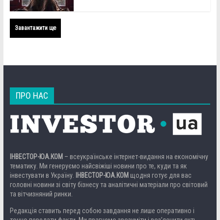
Завантажити ще
ПРО НАС
ІНВЕСТОР-ЮА.КОМ
– всеукраїнське інтернет-видання на економічну
тематику. Ми генеруємо найсвіжіші новини про те, куди та як
інвестувати в Україну.
ІНВЕСТОР-ЮА.КОМ
щодня готує для вас
головні новини зі світу бізнесу та аналітичні матеріали про світовий
та вітчизняний ринки.
Редакція ставить перед собою завдання не лише оперативно і
точно передати факти. Ми прагнемо зрозуміти і роз’яснити суть