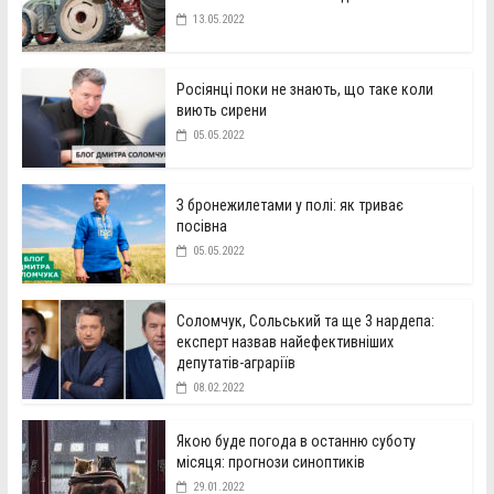
13.05.2022
Росіянці поки не знають, що таке коли
виють сирени
05.05.2022
З бронежилетами у полі: як триває
посівна
05.05.2022
Соломчук, Сольський та ще 3 нардепа:
експерт назвав найефективніших
депутатів-аграріїв
08.02.2022
Якою буде погода в останню суботу
місяця: прогнози синоптиків
29.01.2022