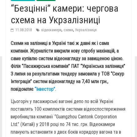
“Безцінні” камери: чергова
схема на Укрзалізниці
,
,
11.08.2018
відеокамери
схеми
Укрзалізниця
Схеми на залізниці в Україні такі ж давні як і сама
компанія. Журналісти викрили нову спробу махінацій, а
саме купівлю систем відеонагляду за завищеною ціною.
Філія “Пасажирська компанія” ПАТ “Українська залізниця”
3 липня за результатами тендеру замовила у ТОВ “Секур
Інтеграція” систем відеонагляду на 7,40 млн грн.,
повідомляє
“Інвестор”.
Цьогоріч у пасажирські вагонні депо по всій Україні
поставлять 100 комплектів системи відеоспостереження
виробництва компанії “Guangzhou Cantonk Corporation
Ltd.” (Китай) у 2018 році по 74 тис. грн. Відеокамери
планують встановити з двох боків коридору вагона та в