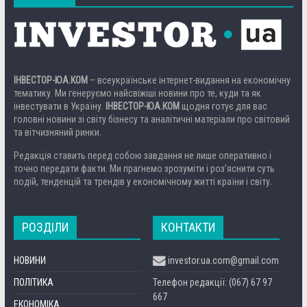
ІНВЕСТОР-ЮА.КОМ
– всеукраїнське інтернет-видання на економічну
тематику. Ми генеруємо найсвіжіші новини про те, куди та як
інвестувати в Україну.
ІНВЕСТОР-ЮА.КОМ
щодня готує для вас
головні новини зі світу бізнесу та аналітичні матеріали про світовий
та вітчизняний ринки.
Редакція ставить перед собою завдання не лише оперативно і
точно передати факти. Ми прагнемо зрозуміти і роз’яснити суть
подій, тенденцій та трендів у економічному житті країни і світу.
РОЗДІЛИ
КОНТАКТИ
НОВИНИ
investor.ua.com@gmail.com
ПОЛІТИКА
Телефон редакції: (067) 67 97
667
ЕКОНОМІКА