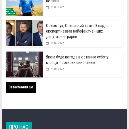
посівна
05.05.2022
Соломчук, Сольський та ще 3 нардепа:
експерт назвав найефективніших
депутатів-аграріїв
08.02.2022
Якою буде погода в останню суботу
місяця: прогнози синоптиків
29.01.2022
Завантажити ще
ПРО НАС