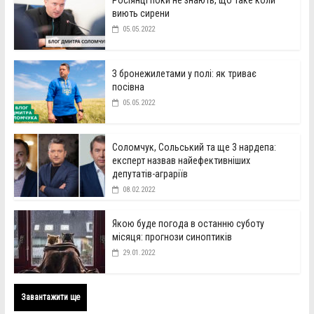
виють сирени
05.05.2022
З бронежилетами у полі: як триває
посівна
05.05.2022
Соломчук, Сольський та ще 3 нардепа:
експерт назвав найефективніших
депутатів-аграріїв
08.02.2022
Якою буде погода в останню суботу
місяця: прогнози синоптиків
29.01.2022
Завантажити ще