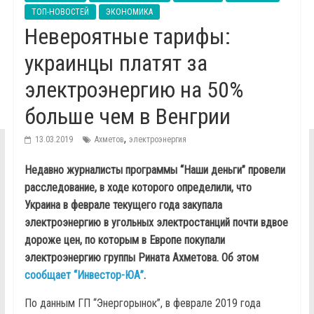
ТОП-НОВОСТЕЙ
ЭКОНОМИКА
Невероятные тарифы:
украинцы платят за
электроэнергию на 50%
больше чем в Венгрии
,
13.03.2019
Ахметов
электроэнергия
Недавно журналисты программы “Наши деньги” провели
расследование, в ходе которого определили, что
Украина в феврале текущего года закупала
электроэнергию в угольных электростанций почти вдвое
дороже цен, по которым в Европе покупали
электроэнергию группы Рината Ахметова. Об этом
сообщает “Инвестор-ЮА”
.
По данным ГП “Энергорынок”, в феврале 2019 года