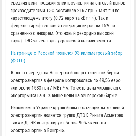
средняя цена продажи электроэнергии на оптовый рынок
производителями ТЭС составила 2167 грн / МВт * ч по
нарастающему итогу (0,72 евро за кВт * ч). Так в
феврале тариф тепловой генерации вырос на 16% по
сравнению с январем. Это новый рекордно высокий
тариф ТЭС за все годы украинской независимости.
На границе с Россией появился 93-километровый забор
(ФОТО)
В свою очередь на Венгерской энергетической биржи
электроэнергия в феврале котировалась по 49,56 евро,
или около 1530 грн / МВт * ч. То есть цена украинского
энергорынка на 45% выше цены на венгерской бирже.
Напомним, в Украине крупнейшим поставщиком угольной
электроэнергии является группа ДТЭК Рината Ахметова.
Также ДТЭК контролирует более 90% экспорта
электроэнергии в Венгрию.