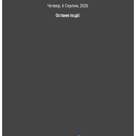
Skip
Четвер, 6 Серпня, 2026
to
Останні події:
content