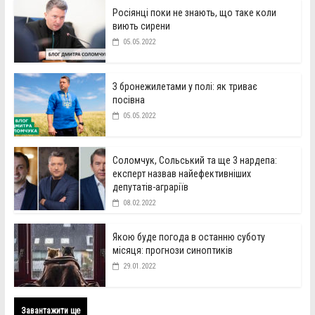
Росіянці поки не знають, що таке коли
виють сирени
05.05.2022
З бронежилетами у полі: як триває
посівна
05.05.2022
Соломчук, Сольський та ще 3 нардепа:
експерт назвав найефективніших
депутатів-аграріїв
08.02.2022
Якою буде погода в останню суботу
місяця: прогнози синоптиків
29.01.2022
Завантажити ще