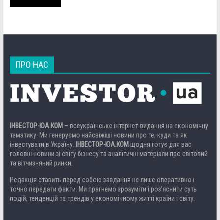
ПРО НАС
ІНВЕСТОР-ЮА.КОМ
– всеукраїнське інтернет-видання на економічну
тематику. Ми генеруємо найсвіжіші новини про те, куди та як
інвестувати в Україну.
ІНВЕСТОР-ЮА.КОМ
щодня готує для вас
головні новини зі світу бізнесу та аналітичні матеріали про світовий
та вітчизняний ринки.
Редакція ставить перед собою завдання не лише оперативно і
точно передати факти. Ми прагнемо зрозуміти і роз’яснити суть
подій, тенденцій та трендів у економічному житті країни і світу.