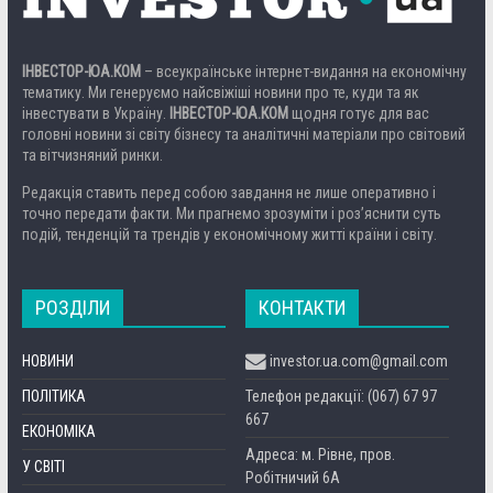
ІНВЕСТОР-ЮА.КОМ
– всеукраїнське інтернет-видання на економічну
тематику. Ми генеруємо найсвіжіші новини про те, куди та як
інвестувати в Україну.
ІНВЕСТОР-ЮА.КОМ
щодня готує для вас
головні новини зі світу бізнесу та аналітичні матеріали про світовий
та вітчизняний ринки.
Редакція ставить перед собою завдання не лише оперативно і
точно передати факти. Ми прагнемо зрозуміти і роз’яснити суть
подій, тенденцій та трендів у економічному житті країни і світу.
РОЗДІЛИ
КОНТАКТИ
НОВИНИ
investor.ua.com@gmail.com
ПОЛІТИКА
Телефон редакції: (067) 67 97
667
ЕКОНОМІКА
Адреса: м. Рівне, пров.
У СВІТІ
Робітничий 6А