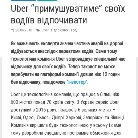
Uber “примушуватиме” своїх
водіїв відпочивати
,
,
28.06.2018
Uber
відпочинок
водії
Як зазначають експерти значна частина аварій на дорозі
відбувається внаслідок перевтоми водіїв. Саме тому
технологічна компанія Uber запроваджує спеціальний час
відпочинку для своїх водіїв. Тепер таксист не може
перебувати на платформі компанії довше ніж 12 годин
без відпочинку, повідомляє
“Інвестор”.
Uber це технологічна компанія, що працює в більш ніж
600 містах понад 70 країн світу. В Україні сервіс Uber
доступний з 2016 року, працює в 6 великих містах –
Києві, Одесі, Львові, Дніпрі, Харкові, Запоріжжі та Вінниці.
Компанія вирішила буди технологічною у всьому і саме
тому розробила спеціальне програмне обмеження для