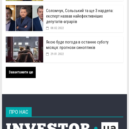
Соломчук, Сольський та ще 3 нардепа:
експерт назвав найефективніших
депутатів-аграріїв
08.02.2022
Якою буде погода в останню суботу
місяця: прогнози синоптиків
29.01.2022
Завантажити ще
ПРО НАС