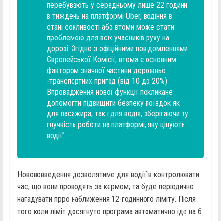
перебувають у середньому лише 22 години
в тиждень на платформі Uber, водіння в
стані сонливості або втоми може стати
проблемою для всіх учасників руху на
дорозі. Згідно з офіційними повідомленнями
Європейської Комісії, втома є основним
фактором значної частини дорожньо
-транспортних пригод (від 10 до 20%).
Впровадження нової функції покликане
допомогти підвищити безпеку поїздок як
для пасажира, так і для водія, зберігаючи ту
гнучкість роботи на платформі, яку цінують
водії”.
Новововведення дозволятиме для водіїїв контролювати
час, що вони проводять за кермом, та буде періодично
нагадувати прро наближення 12-годинного ліміту. Після
того коли ліміт досягнуто програма автоматично іде на 6