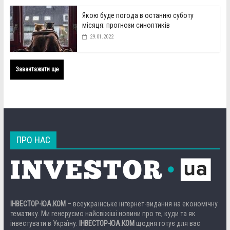
Якою буде погода в останню суботу
місяця: прогнози синоптиків
29.01.2022
Завантажити ще
ПРО НАС
ІНВЕСТОР-ЮА.КОМ
– всеукраїнське інтернет-видання на економічну
тематику. Ми генеруємо найсвіжіші новини про те, куди та як
інвестувати в Україну.
ІНВЕСТОР-ЮА.КОМ
щодня готує для вас