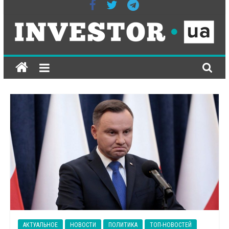
ІНВЕСТОР-
ЮА
всеукраїнське
інтернет-
видання
на
економічну
тематику
АКТУАЛЬНОЕ
НОВОСТИ
ПОЛИТИКА
ТОП-НОВОСТЕЙ