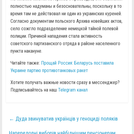
полностью надуманы и безосновательны, поскольку в то
время там не действовал ни один из украинских куреней.
Согласно документам польского Архива новейших актов,
село сожгло подразделение немецкой тайной полевой
полиции. Причиной нападения стала активность
советского партизанского отряда в районе населенного
пункта накануне.
Читайте также:
Прощай Россия: Беларусь поставила
Украине партию противотанковых ракет
Хотите получать важные новости сразу в мессенджер?
Подписывайтесь на наш
Telegram канал
←
Дуда звинуватив українців у геноциді поляків
Напередодні виборів найбіднішим пенсіонерам