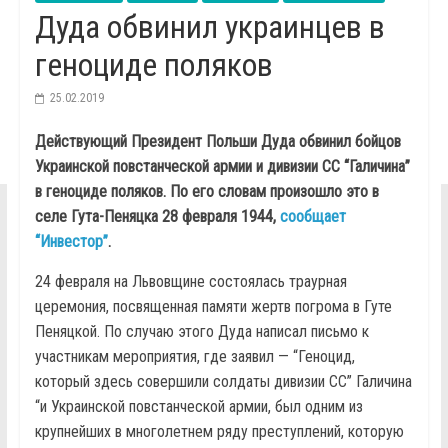
Дуда обвинил украинцев в
геноциде поляков
25.02.2019
Действующий Президент Польши Дуда обвинил бойцов
Украинской повстанческой армии и дивизии СС “Галичина”
в геноциде поляков. По его словам произошло это в
селе Гута-Пеняцка 28 февраля 1944,
сообщает
“Инвестор”
.
24 февраля на Львовщине состоялась траурная
церемония, посвященная памяти жертв погрома в Гуте
Пеняцкой. По случаю этого Дуда написал письмо к
участникам мероприятия, где заявил — “Геноцид,
который здесь совершили солдаты дивизии СС” Галичина
“и Украинской повстанческой армии, был одним из
крупнейших в многолетнем ряду преступлений, которую