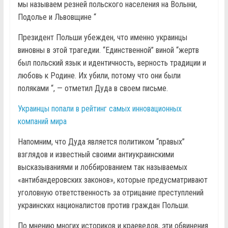
мы называем резней польского населения на Волыни,
Подолье и Львовщине “
Президент Польши убежден, что именно украинцы
виновны в этой трагедии. “Единственной” виной “жертв
был польский язык и идентичность, верность традиции и
любовь к Родине. Их убили, потому что они были
поляками “, — отметил Дуда в своем письме.
Украинцы попали в рейтинг самых инновационных
компаний мира
Напомним, что Дуда является политиком “правых”
взглядов и известный своими антиукраинскими
высказываниями и лоббированием так называемых
«антибандеровских законов», которые предусматривают
уголовную ответственность за отрицание преступлений
украинских националистов против граждан Польши.
По мнению многих историков и краеведов, эти обвинения