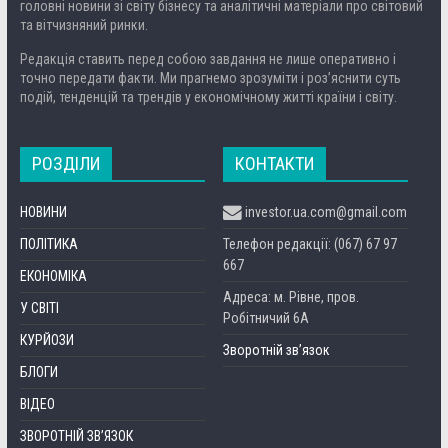
головні новини зі світу бізнесу та аналітичні матеріали про світовий
та вітчизняний ринки.
Редакція ставить перед собою завдання не лише оперативно і
точно передати факти. Ми прагнемо зрозуміти і роз’яснити суть
подій, тенденцій та трендів у економічному житті країни і світу.
РОЗДІЛИ
КОНТАКТИ
НОВИНИ
investor.ua.com@gmail.com
ПОЛІТИКА
Телефон редакції: (067) 67 97
667
ЕКОНОМІКА
Адреса: м. Рівне, пров.
У СВІТІ
Робітничий 6А
КУРЙОЗИ
Зворотній зв’язок
БЛОГИ
ВІДЕО
ЗВОРОТНІЙ ЗВ’ЯЗОК