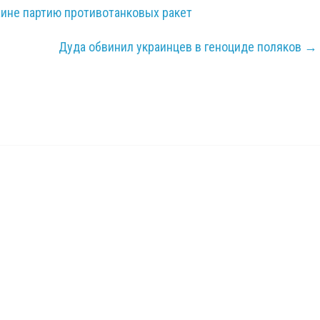
аине партию противотанковых ракет
Дуда обвинил украинцев в геноциде поляков
→