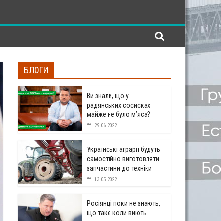
БЛОГИ
Ви знали, що у
радянських сосисках
майже не було м’яса?
29.06.2022
Українські аграрії будуть
самостійно виготовляти
запчастини до техніки
13.05.2022
Росіянці поки не знають,
що таке коли виють