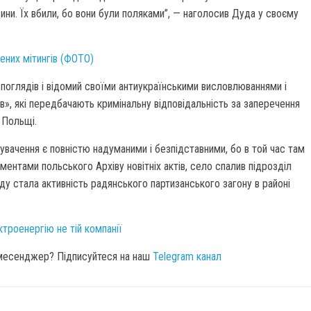
щини. Їх вбили, бо вони були поляками”, — наголосив Дуда у своєму
ених мітингів (ФОТО)
поглядів і відомий своїми антиукраїнськими висловлюваннями і
в», які передбачають кримінальну відповідальність за заперечення
 Польщі.
инувачення є повністю надуманими і безпідставними, бо в той час там
ументами польського Архіву новітніх актів, село спалив підрозділ
ду стала активність радянського партизанського загону в районі
ктроенергію не тій компанії
 месенджер? Підписуйтеся на наш
Telegram канал