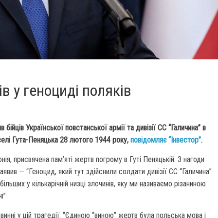
в у геноциді поляків
ійців Української повстанської армії та дивізії СС “Галичина” в
 селі Гута-Пеняцька 28 лютого 1944 року,
повідомляє “Інвестор”
.
ія, присвячена пам’яті жертв погрому в Гуті Пеняцькій. З нагоди
аявив — “Геноцид, який тут здійснили солдати дивізії СС “Галичина”
більших у кількарічній низці злочинів, яку ми називаємо різаниною
і”
инні у цій трагедії. “Єдиною “виною” жертв була польська мова і