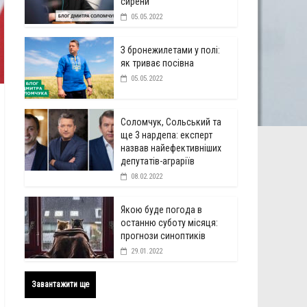
сирени
05.05.2022
З бронежилетами у полі:
як триває посівна
05.05.2022
Соломчук, Сольський та
ще 3 нардепа: експерт
назвав найефективніших
депутатів-аграріїв
08.02.2022
Якою буде погода в
останню суботу місяця:
прогнози синоптиків
29.01.2022
Завантажити ще