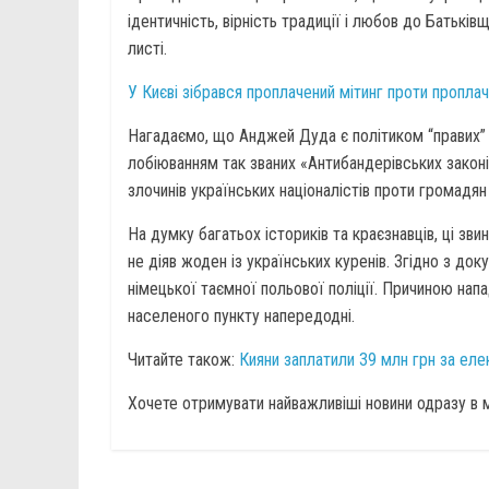
ідентичність, вірність традиції і любов до Батьків
листі.
У Києві зібрався проплачений мітинг проти проплач
Нагадаємо, що Анджей Дуда є політиком “правих” 
лобіюванням так званих «Антибандерівських законі
злочинів українських націоналістів проти громадян
На думку багатьох істориків та краєзнавців, ці зв
не діяв жоден із українських куренів. Згідно з док
німецької таємної польової поліції. Причиною напа
населеного пункту напередодні.
Читайте також:
Кияни заплатили 39 млн грн за еле
Хочете отримувати найважливіші новини одразу в