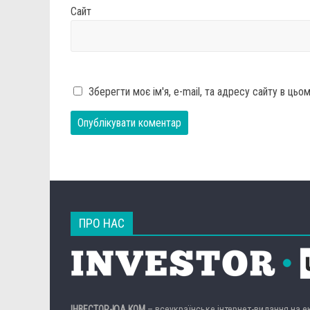
Сайт
Зберегти моє ім'я, e-mail, та адресу сайту в ць
ПРО НАС
ІНВЕСТОР-ЮА.КОМ
– всеукраїнське інтернет-видання на 