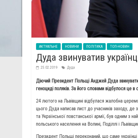
АКТУАЛЬНЕ
НОВИНИ
ПОЛІТИКА
ТОП-НОВИН
Дуда звинуватив українці
25.02.2019
Дуда
Діючий Президент Польщі Анджей Дуда звинуватив б
геноциді поляків. За його словами відбулося це в
24 лютого на Львівщині відбулася жалобна церемон
цього Дуда написав лист до учасників заходу, де з
та Української повстанської армії, був одним з най
польського населення на Волині, Поділлі і Львівщин
Президент Польщі переконаний, що саме українці в