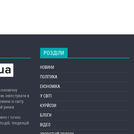
РОЗДІЛИ
НОВИНИ
ПОЛІТИКА
ЕКОНОМІКА
економічну
 як інвестувати в
У СВІТІ
вини зі світу
КУРЙОЗИ
ий ринки.
БЛОГИ
вно і точно
подій, тенденцій
ВІДЕО