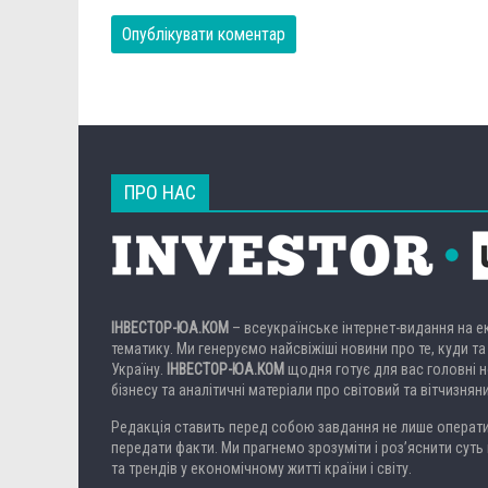
ПРО НАС
ІНВЕСТОР-ЮА.КОМ
– всеукраїнське інтернет-видання на 
тематику. Ми генеруємо найсвіжіші новини про те, куди та
Україну.
ІНВЕСТОР-ЮА.КОМ
щодня готує для вас головні но
бізнесу та аналітичні матеріали про світовий та вітчизнян
Редакція ставить перед собою завдання не лише операти
передати факти. Ми прагнемо зрозуміти і роз’яснити суть 
та трендів у економічному житті країни і світу.