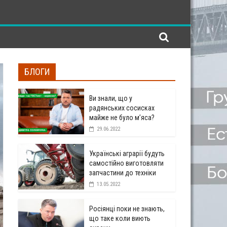
БЛОГИ
Ви знали, що у
радянських сосисках
майже не було м’яса?
29.06.2022
Українські аграрії будуть
самостійно виготовляти
запчастини до техніки
13.05.2022
Росіянці поки не знають,
що таке коли виють