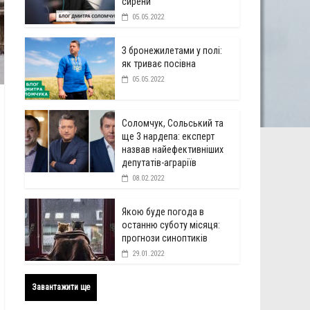
сирени
05.05.2022
З бронежилетами у полі:
як триває посівна
05.05.2022
Соломчук, Сольський та
ще 3 нардепа: експерт
назвав найефективніших
депутатів-аграріїв
08.02.2022
Якою буде погода в
останню суботу місяця:
прогнози синоптиків
29.01.2022
Завантажити ще