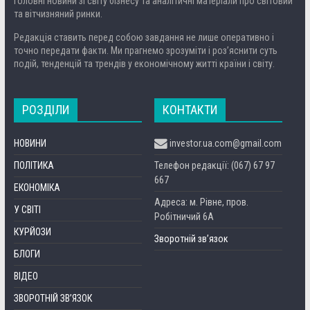
головні новини зі світу бізнесу та аналітичні матеріали про світовий
та вітчизняний ринки.
Редакція ставить перед собою завдання не лише оперативно і
точно передати факти. Ми прагнемо зрозуміти і роз’яснити суть
подій, тенденцій та трендів у економічному житті країни і світу.
РОЗДІЛИ
КОНТАКТИ
НОВИНИ
investor.ua.com@gmail.com
ПОЛІТИКА
Телефон редакції: (067) 67 97
667
ЕКОНОМІКА
Адреса: м. Рівне, пров.
У СВІТІ
Робітничий 6А
КУРЙОЗИ
Зворотній зв’язок
БЛОГИ
ВІДЕО
ЗВОРОТНІЙ ЗВ’ЯЗОК