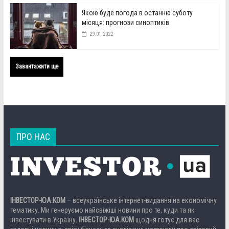
Якою буде погода в останню суботу
місяця: прогнози синоптиків
29.01.2022
Завантажити ще
ПРО НАС
ІНВЕСТОР-ЮА.КОМ
– всеукраїнське інтернет-видання на економічну
тематику. Ми генеруємо найсвіжіші новини про те, куди та як
інвестувати в Україну.
ІНВЕСТОР-ЮА.КОМ
щодня готує для вас