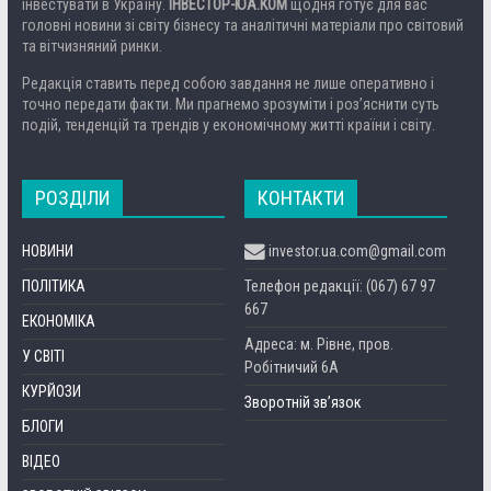
інвестувати в Україну.
ІНВЕСТОР-ЮА.КОМ
щодня готує для вас
головні новини зі світу бізнесу та аналітичні матеріали про світовий
та вітчизняний ринки.
Редакція ставить перед собою завдання не лише оперативно і
точно передати факти. Ми прагнемо зрозуміти і роз’яснити суть
подій, тенденцій та трендів у економічному житті країни і світу.
РОЗДІЛИ
КОНТАКТИ
НОВИНИ
investor.ua.com@gmail.com
ПОЛІТИКА
Телефон редакції: (067) 67 97
667
ЕКОНОМІКА
Адреса: м. Рівне, пров.
У СВІТІ
Робітничий 6А
КУРЙОЗИ
Зворотній зв’язок
БЛОГИ
ВІДЕО