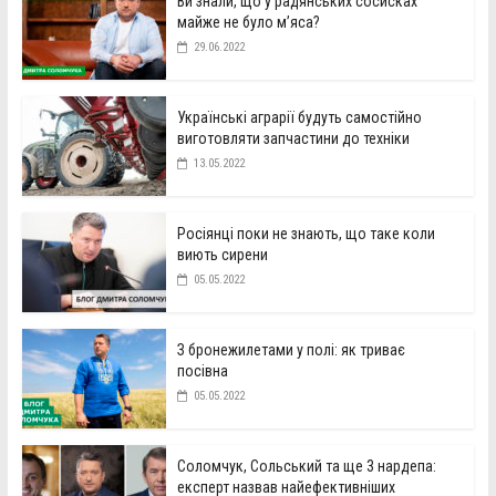
Ви знали, що у радянських сосисках
майже не було м’яса?
29.06.2022
Українські аграрії будуть самостійно
виготовляти запчастини до техніки
13.05.2022
Росіянці поки не знають, що таке коли
виють сирени
05.05.2022
З бронежилетами у полі: як триває
посівна
05.05.2022
Соломчук, Сольський та ще 3 нардепа:
експерт назвав найефективніших