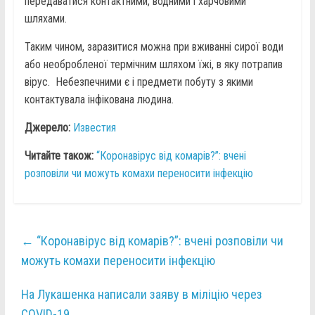
передаватися контактними, водними і харчовими
шляхами.
Таким чином, заразитися можна при вживанні сирої води
або необробленої термічним шляхом їжі, в яку потрапив
вірус. Небезпечними є і предмети побуту з якими
контактувала інфікована людина.
Джерело:
Известия
Читайте також:
“Коронавірус від комарів?”: вчені
розповіли чи можуть комахи переносити інфекцію
←
“Коронавірус від комарів?”: вчені розповіли чи
можуть комахи переносити інфекцію
На Лукашенка написали заяву в міліцію через
COVID-19
→