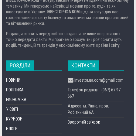
ІНВЕСТОР-ЮА.КОМ
– всеукраїнське інтернет-видання на економічну
тематику. Ми генеруємо найсвіжіші новини про те, куди та як
інвестувати в Україну.
ІНВЕСТОР-ЮА.КОМ
щодня готує для вас
головні новини зі світу бізнесу та аналітичні матеріали про світовий
та вітчизняний ринки.
Редакція ставить перед собою завдання не лише оперативно і
точно передати факти. Ми прагнемо зрозуміти і роз’яснити суть
подій, тенденцій та трендів у економічному житті країни і світу.
РОЗДІЛИ
КОНТАКТИ
НОВИНИ
investor.ua.com@gmail.com
ПОЛІТИКА
Телефон редакції: (067) 67 97
667
ЕКОНОМІКА
Адреса: м. Рівне, пров.
У СВІТІ
Робітничий 6А
КУРЙОЗИ
Зворотній зв’язок
БЛОГИ