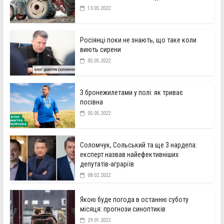
13.05.2022
Росіянці поки не знають, що таке коли
виють сирени
05.05.2022
З бронежилетами у полі: як триває
посівна
05.05.2022
Соломчук, Сольський та ще 3 нардепа:
експерт назвав найефективніших
депутатів-аграріїв
08.02.2022
Якою буде погода в останню суботу
місяця: прогнози синоптиків
29.01.2022