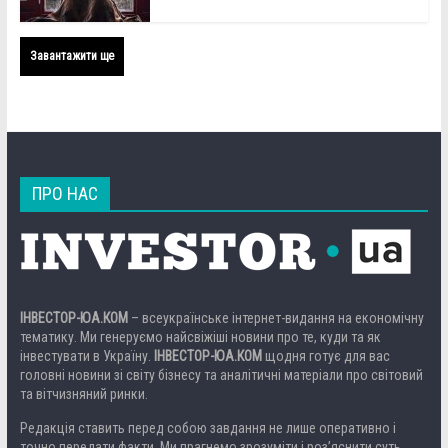
Завантажити ще
ПРО НАС
ІНВЕСТОР-ЮА.КОМ
– всеукраїнське інтернет-видання на економічну
тематику. Ми генеруємо найсвіжіші новини про те, куди та як
інвестувати в Україну.
ІНВЕСТОР-ЮА.КОМ
щодня готує для вас
головні новини зі світу бізнесу та аналітичні матеріали про світовий
та вітчизняний ринки.
Редакція ставить перед собою завдання не лише оперативно і
точно передати факти. Ми прагнемо зрозуміти і роз’яснити суть