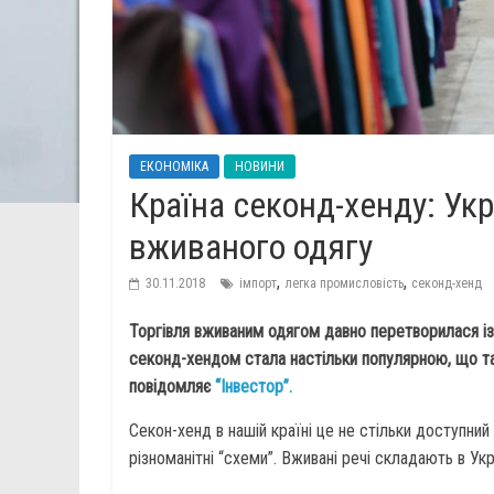
ЕКОНОМІКА
НОВИНИ
Країна секонд-хенду: Укра
вживаного одягу
,
,
30.11.2018
імпорт
легка промисловість
секонд-хенд
Торгівля вживаним одягом давно перетворилася із 
секонд-хендом стала настільки популярною, що так
повідомляє
“Інвестор”.
Секон-хенд в нашій країні це не стільки доступний 
різноманітні “схеми”. Вживані речі складають в Ук