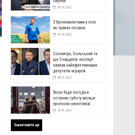
сирени
05.05.2022
З бронежилетами у полі:
як триває посівна
05.05.2022
Соломчук, Сольський та
ще 3 нардепа: експерт
назвав найефективніших
депутатів-аграріїв
08.02.2022
Якою буде погода в
останню суботу місяця:
прогнози синоптиків
29.01.2022
Завантажити ще