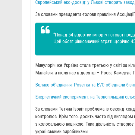
Європейський еко-досвід: у Львові створять завод
За словами президента-голови правління Асоціації
“Понад 54 відсотки імпорту готової прод
Цей обсяг рівнозначний втраті щорічно 45
Минулоріч же Україна стала третьою у світі за кі
Малайзія, а після нас в десятці – Росія, Камерун, Гв
Велике об’єднання: Розетка та EVO об’єднали бізн
Енергетичний експеримент: на Тернопільщині сільс
За словами Тетяна Ізовіт проблема із секонд-хендо
контролює. Крім того, досить часто під виглядом 
з колосальною націнкою. Така діяльність створює н
українськими виробниками.