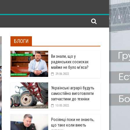
БЛОГИ
Ви знали, що у
радянських сосисках
майже не було м’яса?
29.06.2022
Українські аграрії будуть
самостійно виготовляти
запчастини до техніки
13.05.2022
Росіянці поки не знають,
що таке коли виють