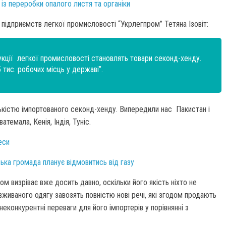
 із переробки опалого листя та органіки
 підприємств легкої промисловості “Укрлегпром” Тетяна Ізовіт:
укції легкої промисловості становлять товари секонд-хенду.
 тис. робочих місць у державі”.
лькістю імпортованого секонд-хенду. Випередили нас Пакистан і
атемала, Кенія, Індія, Туніс.
еси
ька громада планує відмовитись від газу
м визріває вже досить давно, оскільки його якість ніхто не
вживаного одягу завозять повністю нові речі, які згодом продають
еконкурентні переваги для його імпортерів у порівнянні з