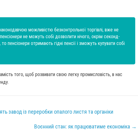
законодавчою можливістю безконтрольної торгівлі, вже не
пенсіонери не можуть собі дозволити нічого, окрім секонд-
 то пенсіонери отримають гідні пенсії і зможуть купувати собі
амість того, щоб розвивати свою легку промисловість, в нас
енду.
ть завод із переробки опалого листя та органіки
Воєнний стан: як працюватиме економіка
→