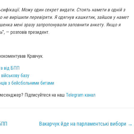
ьсифікації. Можу один секрет видати. Стоять намети в одній з
о не вирішили перевіряти. Я одягнув кашкетик, зайшов у намет
шенка мені зразу запропонували заповнити анкету. Якщо я
нь
”, — розповів президент.
прокоментував Кравчук.
та від БПП
 військову базу
їнців з бейсбольними битами
 месенджер? Підписуйтеся на наш
Telegram канал
БПП
Вакарчук йде на парламентські вибори
→