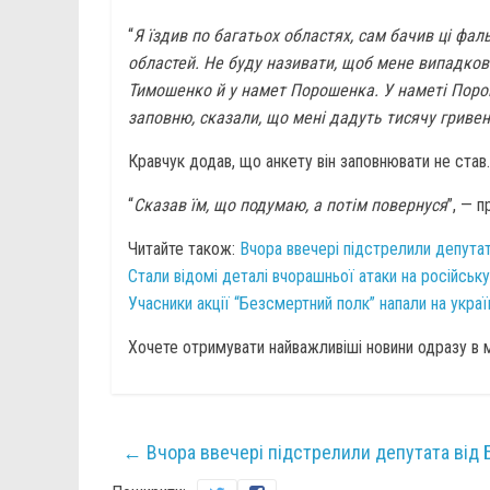
“
Я їздив по багатьох областях, сам бачив ці фал
областей. Не буду називати, щоб мене випадков
Тимошенко й у намет Порошенка. У наметі Поро
заповню, сказали, що мені дадуть тисячу гриве
Кравчук додав, що анкету він заповнювати не став.
“
Сказав їм, що подумаю, а потім повернуся
”, — 
Читайте також:
Вчора ввечері підстрелили депута
Стали відомі деталі вчорашньої атаки на російську
Учасники акції “Безсмертний полк” напали на укра
Хочете отримувати найважливіші новини одразу в
←
Вчора ввечері підстрелили депутата від 