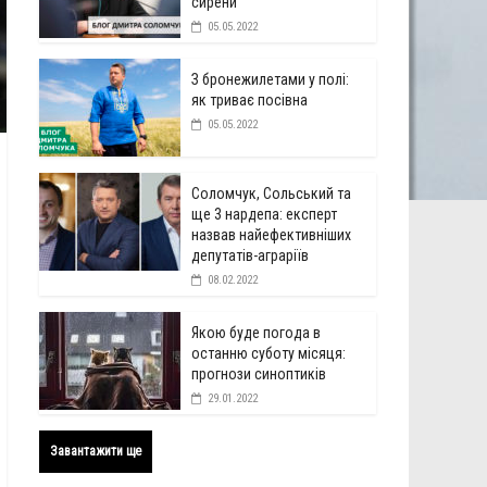
сирени
05.05.2022
З бронежилетами у полі:
як триває посівна
05.05.2022
Соломчук, Сольський та
ще 3 нардепа: експерт
назвав найефективніших
депутатів-аграріїв
08.02.2022
Якою буде погода в
останню суботу місяця:
прогнози синоптиків
29.01.2022
Завантажити ще