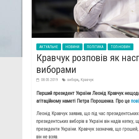
АКТУАЛЬНЕ
НОВИНИ
ПОЛІТИКА
ТОП-НОВИН
Кравчук розповів як нас
виборами
,
08.05.2019
вибори
Кравчук
Перший президент України Леонід Кравчук нещодав
агітаційному наметі Петра Порошенка. Про це
пов
Леонід Кравчук заявив, що під час президентських в
президентських виборів в Україні він надів кепку, щ
президенти України. Кравчук зазначив, що грошей,
він не взяв.