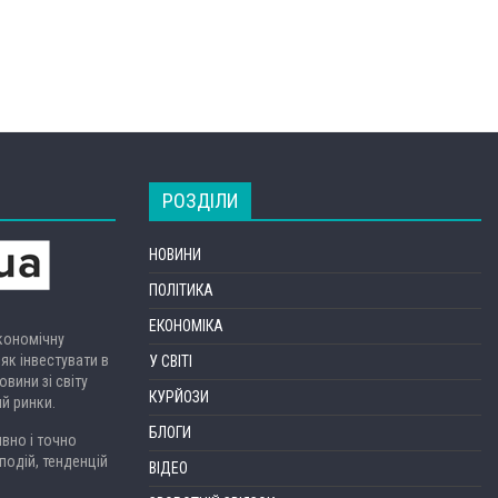
РОЗДІЛИ
НОВИНИ
ПОЛІТИКА
ЕКОНОМІКА
економічну
 як інвестувати в
У СВІТІ
вини зі світу
КУРЙОЗИ
ий ринки.
БЛОГИ
вно і точно
подій, тенденцій
ВІДЕО