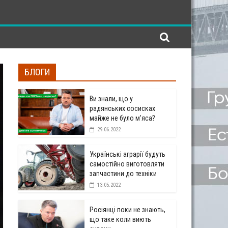
БЛОГИ
Ви знали, що у
радянських сосисках
майже не було м’яса?
29.06.2022
Українські аграрії будуть
самостійно виготовляти
запчастини до техніки
13.05.2022
Росіянці поки не знають,
що таке коли виють