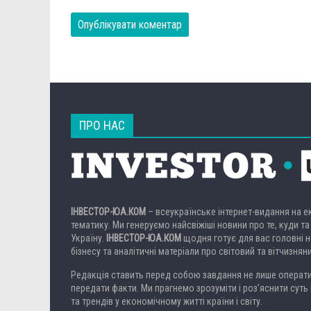
ПРО НАС
ІНВЕСТОР-ЮА.КОМ
– всеукраїнське інтернет-видання на 
тематику. Ми генеруємо найсвіжіші новини про те, куди та
Україну.
ІНВЕСТОР-ЮА.КОМ
щодня готує для вас головні но
бізнесу та аналітичні матеріали про світовий та вітчизнян
Редакція ставить перед собою завдання не лише операти
передати факти. Ми прагнемо зрозуміти і роз’яснити суть 
та трендів у економічному житті країни і світу.