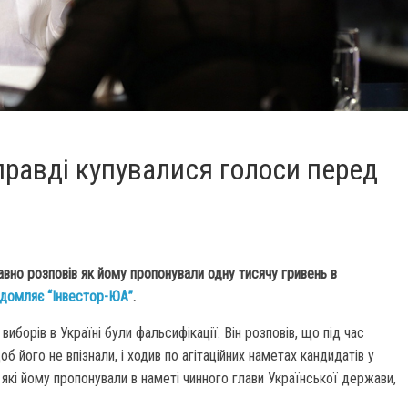
правді купувалися голоси перед
но розповів як йому пропонували одну тисячу гривень в
ідомляє “Інвестор-ЮА”
.
иборів в Україні були фальсифікації. Він розповів, що під час
об його не впізнали, і ходив по агітаційних наметах кандидатів у
 які йому пропонували в наметі чинного глави Української держави,