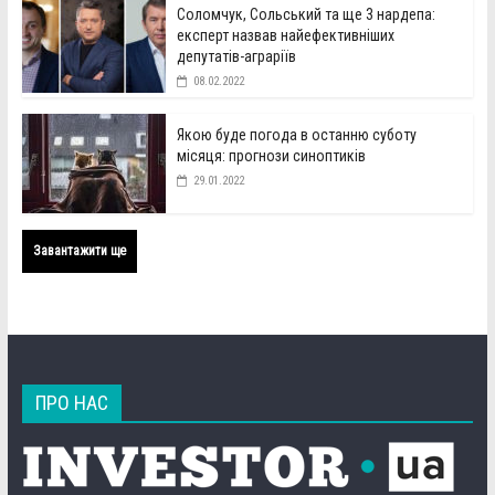
Соломчук, Сольський та ще 3 нардепа:
експерт назвав найефективніших
депутатів-аграріїв
08.02.2022
Якою буде погода в останню суботу
місяця: прогнози синоптиків
29.01.2022
Завантажити ще
ПРО НАС