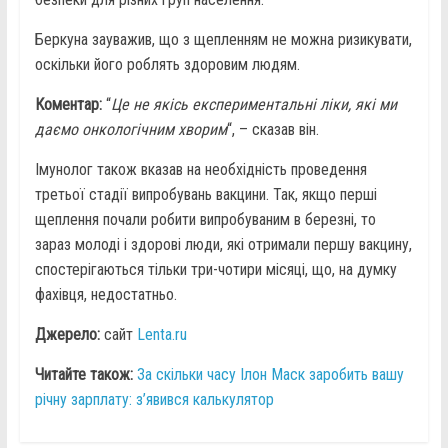
Беркуна зауважив, що з щепленням не можна ризикувати,
оскільки його роблять здоровим людям.
Коментар:
“
Це не якісь експериментальні ліки, які ми
даємо онкологічним хворим
“, – сказав він.
Імунолог також вказав на необхідність проведення
третьої стадії випробувань вакцини. Так, якщо перші
щеплення почали робити випробуваним в березні, то
зараз молоді і здорові люди, які отримали першу вакцину,
спостерігаються тільки три-чотири місяці, що, на думку
фахівця, недостатньо.
Джерело:
сайт
Lenta.ru
Читайте також:
За скільки часу Ілон Маск заробить вашу
річну зарплату: з’явився калькулятор