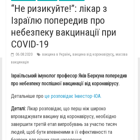
“Не ризикуйте!”: лікар з
Ізраїлю попередив про
небезпеку вакцинації при
COVID-19
,
,
06.08.2020
вакцина в Україні
вакцина від коронавірусу
масова
вакцинація
Ізраїльський імунолог професор Яків Беркуна попередив
про небезпеку поспішної вакцинації від коронавірусу.
Детальніше про
це розповідає Інвестор-ЮА.
Деталі:
Лікар розповідає, що перш ніж широко
впроваджувати вакцину від коронавірусу, необхідно
завершити третій етап випробувань за участю тисяч
людей, щоб бути впевненими в її ефективності та
безпеки для різних груп населення.