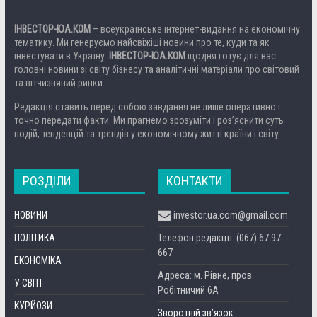
ІНВЕСТОР-ЮА.КОМ
– всеукраїнське інтернет-видання на економічну
тематику. Ми генеруємо найсвіжіші новини про те, куди та як
інвестувати в Україну.
ІНВЕСТОР-ЮА.КОМ
щодня готує для вас
головні новини зі світу бізнесу та аналітичні матеріали про світовий
та вітчизняний ринки.
Редакція ставить перед собою завдання не лише оперативно і
точно передати факти. Ми прагнемо зрозуміти і роз’яснити суть
подій, тенденцій та трендів у економічному житті країни і світу.
РОЗДІЛИ
КОНТАКТИ
НОВИНИ
investor.ua.com@gmail.com
ПОЛІТИКА
Телефон редакції: (067) 67 97
667
ЕКОНОМІКА
Адреса: м. Рівне, пров.
У СВІТІ
Робітничий 6А
КУРЙОЗИ
Зворотній зв’язок