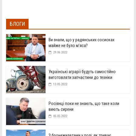
БЛОГИ
Ви знали, що у радянських сосисках
майже не було м’яса?
29.06.2022
Українські аграрії будуть самостійно
виготовляти запчастини до техніки
13.05.2022
Росіянці поки не знають, що таке коли
виють сирени
05.05.2022
З бронежилетами у полі: як триває