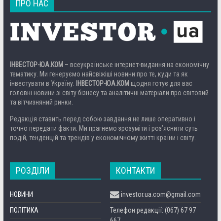
ПРО НАС
ІНВЕСТОР-ЮА.КОМ
– всеукраїнське інтернет-видання на економічну
тематику. Ми генеруємо найсвіжіші новини про те, куди та як
інвестувати в Україну.
ІНВЕСТОР-ЮА.КОМ
щодня готує для вас
головні новини зі світу бізнесу та аналітичні матеріали про світовий
та вітчизняний ринки.
Редакція ставить перед собою завдання не лише оперативно і
точно передати факти. Ми прагнемо зрозуміти і роз’яснити суть
подій, тенденцій та трендів у економічному житті країни і світу.
РОЗДІЛИ
КОНТАКТИ
НОВИНИ
investor.ua.com@gmail.com
ПОЛІТИКА
Телефон редакції: (067) 67 97
667