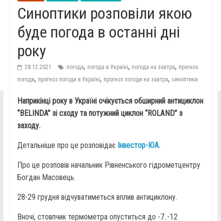
Синоптики розповіли якою
буде погода в останні дні
року
,
,
,
28.12.2021
погода
погода в Україні
погода на завтра
прогноз
,
,
,
погоди
прогноз погоди в Україні
прогноз погоди на завтра
синоптики
Наприкінці року в Україні очікується обширний антициклон
“BELINDA” зі сходу та потужний циклон “ROLAND” з
заходу.
Детальніше про це розповідає
Інвестор-ЮА.
Про це розповів начальник Рівненського гідрометцентру
Богдан Масовець.
28-29 грудня відчуватиметься вплив антициклону.
Вночі, стовпчик термометра опуститься до -7..-12