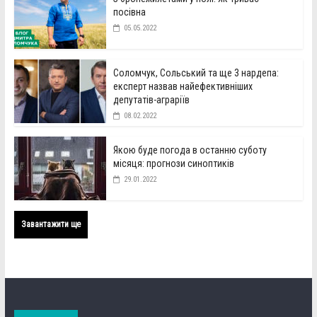
посівна
05.05.2022
Соломчук, Сольський та ще 3 нардепа:
експерт назвав найефективніших
депутатів-аграріїв
08.02.2022
Якою буде погода в останню суботу
місяця: прогнози синоптиків
29.01.2022
Завантажити ще