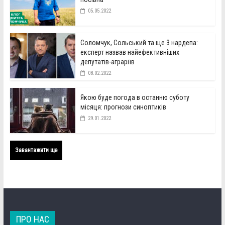
05.05.2022
Соломчук, Сольський та ще 3 нардепа:
експерт назвав найефективніших
депутатів-аграріїв
08.02.2022
Якою буде погода в останню суботу
місяця: прогнози синоптиків
29.01.2022
Завантажити ще
ПРО НАС