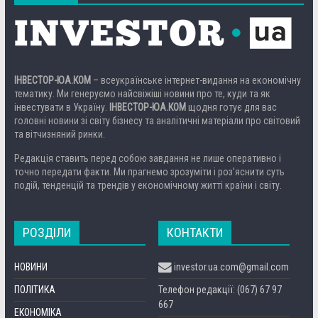
ІНВЕСТОР-ЮА.КОМ
– всеукраїнське інтернет-видання на економічну
тематику. Ми генеруємо найсвіжіші новини про те, куди та як
інвестувати в Україну.
ІНВЕСТОР-ЮА.КОМ
щодня готує для вас
головні новини зі світу бізнесу та аналітичні матеріали про світовий
та вітчизняний ринки.
Редакція ставить перед собою завдання не лише оперативно і
точно передати факти. Ми прагнемо зрозуміти і роз’яснити суть
подій, тенденцій та трендів у економічному житті країни і світу.
РОЗДІЛИ
КОНТАКТИ
НОВИНИ
investor.ua.com@gmail.com
ПОЛІТИКА
Телефон редакції: (067) 67 97
667
ЕКОНОМІКА