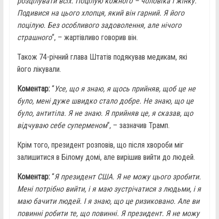
розцілувати всіх. Поцілую кожного – чоловіка і жінку.
Подивися на цього хлопця, який він гарний. Я його
поцілую. Без особливого задоволення, але нічого
страшного
“, – жартівливо говорив він.
Також 74-річний глава Штатів подякував медикам, які
його лікували.
Коментар:
“
Усе, що я знаю, я щось прийняв, щоб це не
було, мені дуже швидко стало добре. Не знаю, що це
було, антитіла. Я не знаю. Я прийняв це, я сказав, що
відчуваю себе суперменом
“, – зазначив Трамп.
Крім того, президент розповів, що після хвороби міг
залишитися в Білому домі, але вирішив вийти до людей.
Коментар:
“
Я президент США. Я не можу цього зробити.
Мені потрібно вийти, і я маю зустрічатися з людьми, і я
маю бачити людей. І я знаю, що це ризиковано. Але ви
повинні робити те, що повинні. Я президент. Я не можу