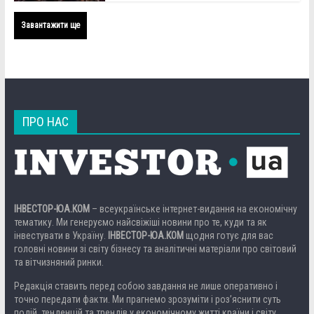
Завантажити ще
ПРО НАС
ІНВЕСТОР-ЮА.КОМ
– всеукраїнське інтернет-видання на економічну
тематику. Ми генеруємо найсвіжіші новини про те, куди та як
інвестувати в Україну.
ІНВЕСТОР-ЮА.КОМ
щодня готує для вас
головні новини зі світу бізнесу та аналітичні матеріали про світовий
та вітчизняний ринки.
Редакція ставить перед собою завдання не лише оперативно і
точно передати факти. Ми прагнемо зрозуміти і роз’яснити суть
подій, тенденцій та трендів у економічному житті країни і світу.