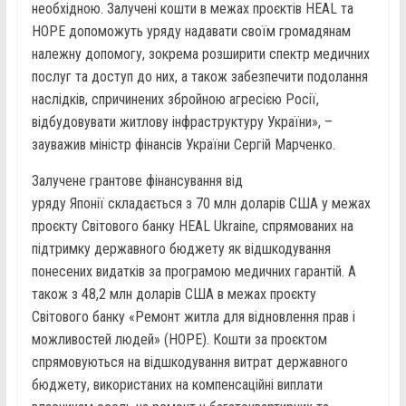
необхідною. Залучені кошти в межах проєктів HEAL та
HOPE допоможуть уряду надавати своїм громадянам
належну допомогу, зокрема розширити спектр медичних
послуг та доступ до них, а також забезпечити подолання
наслідків, спричинених збройною агресією Росії,
відбудовувати житлову інфраструктуру України», –
зауважив міністр фінансів України Сергій Марченко.
Залучене грантове фінансування від
уряду Японії складається з 70 млн доларів США у межах
проєкту Світового банку HEAL Ukraine, спрямованих на
підтримку державного бюджету як відшкодування
понесених видатків за програмою медичних гарантій. А
також з 48,2 млн доларів США в межах проєкту
Світового банку «Ремонт житла для відновлення прав і
можливостей людей» (HOPE). Кошти за проєктом
спрямовуються на відшкодування витрат державного
бюджету, використаних на компенсаційні виплати