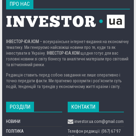
ПРО НАС
ІНВЕСТОР-ЮА.КОМ
– всеукраїнське інтернет-видання на економічну
тематику. Ми генеруємо найсвіжіші новини про те, куди та як
інвестувати в Україну.
ІНВЕСТОР-ЮА.КОМ
щодня готує для вас
головні новини зі світу бізнесу та аналітичні матеріали про світовий
та вітчизняний ринки.
Редакція ставить перед собою завдання не лише оперативно і
точно передати факти. Ми прагнемо зрозуміти і роз’яснити суть
подій, тенденцій та трендів у економічному житті країни і світу.
РОЗДІЛИ
КОНТАКТИ
НОВИНИ
investor.ua.com@gmail.com
ПОЛІТИКА
Телефон редакції: (067) 67 97