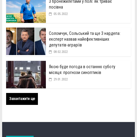
З бронежилетами у полі: як триває
посівна
05.05.2022
Соломчук, Сольський та ще 3 нардепа:
експерт назвав найефективніших
депутатів-аграріїв
08.02.2022
Якою буде погода в останню суботу
місяця: прогнози синоптиків
29.01.2022
Завантажити ще