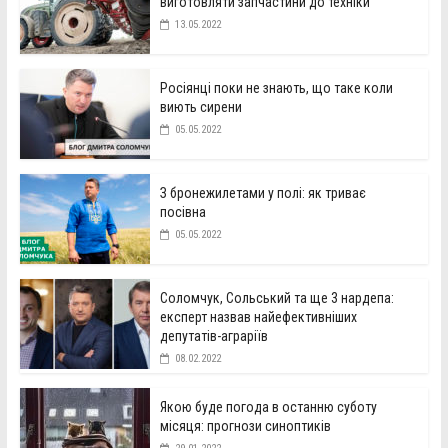
виготовляти запчастини до техніки
13.05.2022
Росіянці поки не знають, що таке коли
виють сирени
05.05.2022
З бронежилетами у полі: як триває
посівна
05.05.2022
Соломчук, Сольський та ще 3 нардепа:
експерт назвав найефективніших
депутатів-аграріїв
08.02.2022
Якою буде погода в останню суботу
місяця: прогнози синоптиків