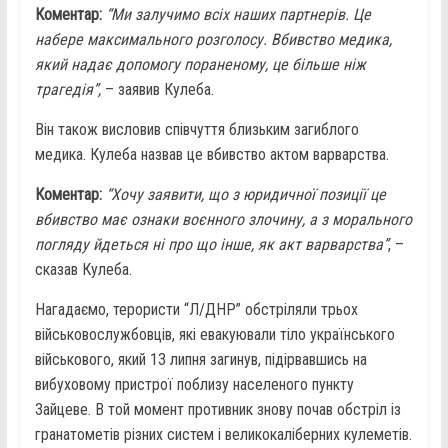
Коментар:
“Ми залучимо всіх наших партнерів. Це
набере максимального розголосу. Вбивство медика,
який надає допомогу пораненому, це більше ніж
трагедія”,
– заявив Кулеба.
Він також висловив співчуття близьким загиблого
медика. Кулеба назвав це вбивство актом варварства.
Коментар:
“Хочу заявити, що з юридичної позиції це
вбивство має ознаки воєнного злочину, а з морального
погляду йдеться ні про що інше, як акт варварства”
, –
сказав Кулеба.
Нагадаємо, терористи “Л/ДНР” обстріляли трьох
військовослужбовців, які евакуювали тіло українського
військового, який 13 липня загинув, підірвавшись на
вибуховому пристрої поблизу населеного пункту
Зайцеве. В той момент противник знову почав обстріл із
гранатометів різних систем і великокаліберних кулеметів.