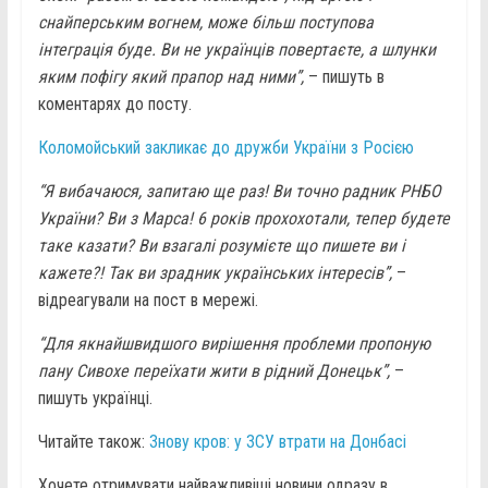
снайперським вогнем, може більш поступова
інтеграція буде. Ви не українців повертаєте, а шлунки
яким пофігу який прапор над ними”,
– пишуть в
коментарях до посту.
Коломойський закликає до дружби України з Росією
“Я вибачаюся, запитаю ще раз! Ви точно радник РНБО
України? Ви з Марса! 6 років прохохотали, тепер будете
таке казати? Ви взагалі розумієте що пишете ви і
кажете?! Так ви зрадник українських інтересів”,
–
відреагували на пост в мережі.
“Для якнайшвидшого вирішення проблеми пропоную
пану Сивохе переїхати жити в рідний Донецьк”,
–
пишуть українці.
Читайте також:
Знову кров: у ЗСУ втрати на Донбасі
Хочете отримувати найважливіші новини одразу в