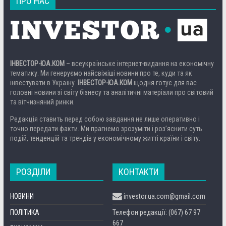
ПРО НАС
ІНВЕСТОР-ЮА.КОМ
– всеукраїнське інтернет-видання на економічну
тематику. Ми генеруємо найсвіжіші новини про те, куди та як
інвестувати в Україну.
ІНВЕСТОР-ЮА.КОМ
щодня готує для вас
головні новини зі світу бізнесу та аналітичні матеріали про світовий
та вітчизняний ринки.
Редакція ставить перед собою завдання не лише оперативно і
точно передати факти. Ми прагнемо зрозуміти і роз’яснити суть
подій, тенденцій та трендів у економічному житті країни і світу.
РОЗДІЛИ
КОНТАКТИ
НОВИНИ
investor.ua.com@gmail.com
ПОЛІТИКА
Телефон редакції: (067) 67 97
667