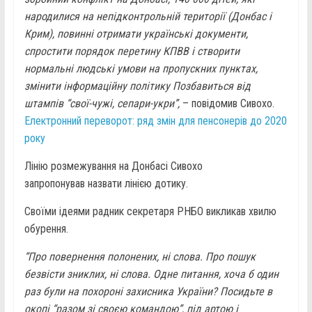
народилися на непідконтрольній території (Донбас і
Крим), повинні отримати українські документи,
спростити порядок перетину КПВВ і створити
нормальні людські умови на пропускних пунктах,
змінити інформаційну політику Позбавиться від
штампів “свої-чужі, сепари-укри”,
– повідомив Сивохо.
Електронний переворот: ряд змін для пенсонерів до 2020
року
Лінію розмежування на Донбасі Сивохо
запропонував назвати лінією дотику.
Своїми ідеями радник секретаря РНБО викликав хвилю
обурення.
“Про повернення полонених, ні слова. Про пошук
безвісти зниклих, ні слова. Одне питання, хоча б один
раз були на похороні захисника України? Посидьте в
окопі “разом зі своєю командою”, під артою і