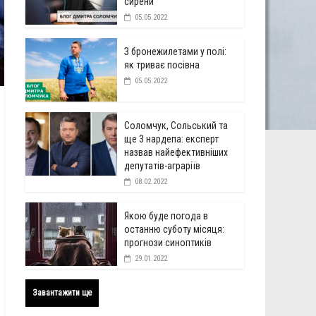
сирени
05.05.2022
З бронежилетами у полі:
як триває посівна
05.05.2022
Соломчук, Сольський та
ще 3 нардепа: експерт
назвав найефективніших
депутатів-аграріїв
08.02.2022
Якою буде погода в
останню суботу місяця:
прогнози синоптиків
29.01.2022
Завантажити ще