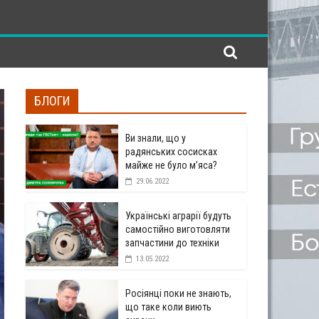
БЛОГИ
Ви знали, що у
радянських сосисках
майже не було м’яса?
29.06.2022
Українські аграрії будуть
самостійно виготовляти
запчастини до техніки
13.05.2022
Росіянці поки не знають,
що таке коли виють