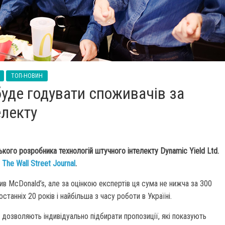
ТОП-НОВИН
буде годувати споживачів за
електу
ького розробника технологій штучного інтелекту Dynamic Yield Ltd.
а
The Wall Street Journal
.
ив McDonald’s, але за оцінкою експертів ця сума не нижча за 300
станніх 20 років і найбільша з часу роботи в Україні.
 дозволяють індивідуально підбирати пропозиції, які показують