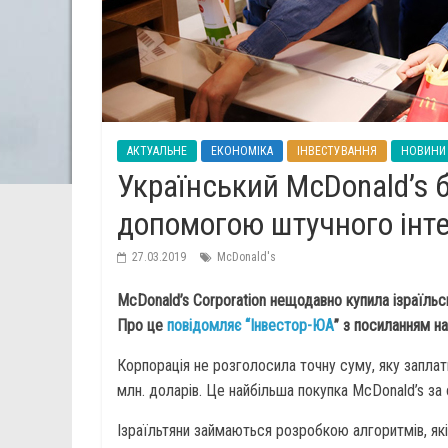
АКТУАЛЬНЕ
ЕКОНОМІКА
ІНВЕСТУВАННЯ
НОВИНИ
Український McDonald’s 
допомогою штучного інт
27.03.2019
McDonald's
McDonald’s Corporation нещодавно купила ізраїльс
Про це
повідомляє “Інвестор-ЮА
” з посиланням н
Корпорація не розголосила точну суму, яку заплат
млн. доларів. Це найбільша покупка McDonald’s за о
Ізраїльтяни займаються розробкою алгоритмів, які