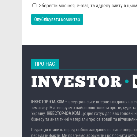
Зберегти моє ім'я, e-mail, та адресу сайту в ць
ПРО НАС
ІНВЕСТОР-ЮА.КОМ
– всеукраїнське інтернет-видання на 
тематику. Ми генеруємо найсвіжіші новини про те, куди та
Україну.
ІНВЕСТОР-ЮА.КОМ
щодня готує для вас головні но
бізнесу та аналітичні матеріали про світовий та вітчизнян
Редакція ставить перед собою завдання не лише операти
передати факти. Ми прагнемо зрозуміти і роз’яснити суть 