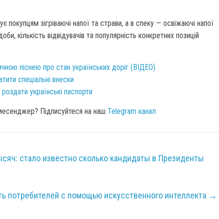
є покупцям зігріваючі напої та страви, а в спеку — освіжаючі напої
оби, кількість відвідувачів та популярність конкретних позицій
ною піснею про стан українських доріг (ВІДЕО)
атити спеціальні внески
 роздати українські паспорти
 месенджер? Підписуйтеся на наш
Telegram канал
ысяч: стало известно сколько кандидаты в Президенты
ить потребителей с помощью искусственного интеллекта
→