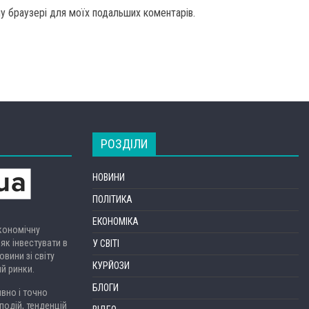
ому браузері для моїх подальших коментарів.
РОЗДІЛИ
НОВИНИ
ПОЛІТИКА
ЕКОНОМІКА
економічну
 як інвестувати в
У СВІТІ
вини зі світу
КУРЙОЗИ
ий ринки.
БЛОГИ
вно і точно
подій, тенденцій