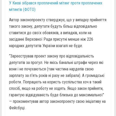
У Києві зібрався проплачений мітинг проти проплачених
мітингів (ФОТО)
Автор законопроекту стверджує, що у випадку прийняття
такого закону, депутати будуть більш відповідально
ставитися до своїх обовязків, а випадків, коли на
засіданні Верховної Ради присутні менше ніж 226
народних депутатів України взагалі не буде.
“Зареєстрував проект закону про відповідальність
депутатів за прогул. Не якісь банальні штрафи через які
вони і не почухаються (там частина нардепів свою
зарплату за п‘ять років ні разу не забрала). А громадські
роботи. Попрацють на користь суспільства хоч в такий
спосіб, якщо на роботу не ходять. Якщо закон прийняти,
гарантую відвідуваність буде близька до максимальної”
— прокоментував автор законопроекту свою ініціативу на
Фейсбуці.