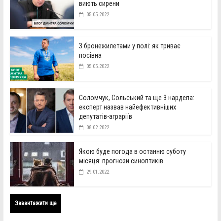
виють сирени
05.05.2022
З бронежилетами у полі: як триває
посівна
05.05.2022
Соломчук, Сольський та ще 3 нардепа:
експерт назвав найефективніших
депутатів-аграріїв
08.02.2022
Якою буде погода в останню суботу
місяця: прогнози синоптиків
29.01.2022
Завантажити ще