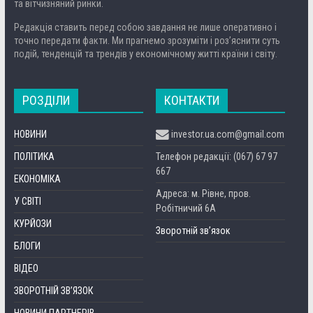
та вітчизняний ринки.
Редакція ставить перед собою завдання не лише оперативно і
точно передати факти. Ми прагнемо зрозуміти і роз’яснити суть
подій, тенденцій та трендів у економічному житті країни і світу.
РОЗДІЛИ
КОНТАКТИ
НОВИНИ
investor.ua.com@gmail.com
ПОЛІТИКА
Телефон редакції: (067) 67 97
667
ЕКОНОМІКА
Адреса: м. Рівне, пров.
У СВІТІ
Робітничий 6А
КУРЙОЗИ
Зворотній зв’язок
БЛОГИ
ВІДЕО
ЗВОРОТНІЙ ЗВ’ЯЗОК
НОВИНИ ПАРТНЕРІВ