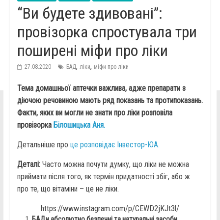
“Ви будете здивовані”:
провізорка спростувала три
поширені міфи про ліки
,
,
27.08.2020
БАД
ліки
міфи про ліки
Тема домашньої аптечки важлива, адже препарати з
діючою речовиною мають ряд показань та протипоказань.
Факти, яких ви могли не знати про ліки розповіла
провізорка
Білошицька Аня.
Детальніше про
це розповідає Інвестор-ЮА.
Деталі:
Часто можна почути думку, що ліки не можна
приймати після того, як термін придатності збіг, або ж
про те, що вітаміни – це не ліки.
https://www.instagram.com/p/CEWD2jKJt3l/
БАДи абсолютно безпечні та натуральні засоби.