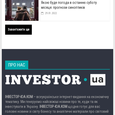
Якою буде погода в останню суботу
місяця: прогнози синоптиків
29.01.2022
Завантажити ще
ПРО НАС
ІНВЕСТОР-ЮА.КОМ
– всеукраїнське інтернет-видання на економічну
тематику. Ми генеруємо найсвіжіші новини про те, куди та як
інвестувати в Україну.
ІНВЕСТОР-ЮА.КОМ
щодня готує для вас
головні новини зі світу бізнесу та аналітичні матеріали про світовий