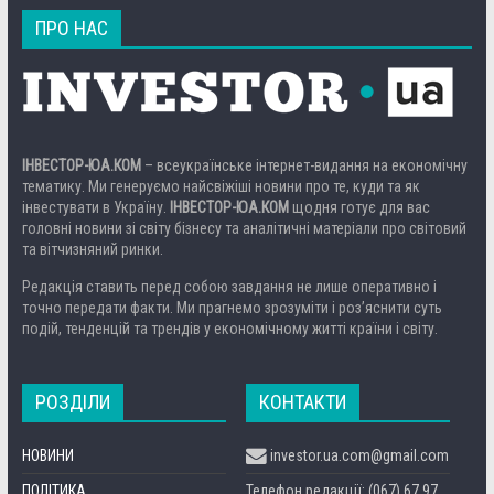
ПРО НАС
ІНВЕСТОР-ЮА.КОМ
– всеукраїнське інтернет-видання на економічну
тематику. Ми генеруємо найсвіжіші новини про те, куди та як
інвестувати в Україну.
ІНВЕСТОР-ЮА.КОМ
щодня готує для вас
головні новини зі світу бізнесу та аналітичні матеріали про світовий
та вітчизняний ринки.
Редакція ставить перед собою завдання не лише оперативно і
точно передати факти. Ми прагнемо зрозуміти і роз’яснити суть
подій, тенденцій та трендів у економічному житті країни і світу.
РОЗДІЛИ
КОНТАКТИ
НОВИНИ
investor.ua.com@gmail.com
ПОЛІТИКА
Телефон редакції: (067) 67 97