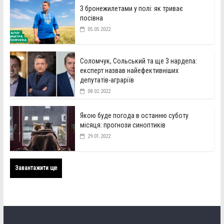
З бронежилетами у полі: як триває
посівна
05.05.2022
Соломчук, Сольський та ще 3 нардепа:
експерт назвав найефективніших
депутатів-аграріїв
08.02.2022
Якою буде погода в останню суботу
місяця: прогнози синоптиків
29.01.2022
Завантажити ще