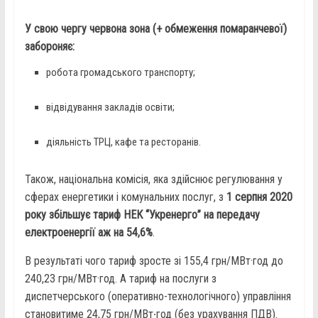
У свою чергу червона зона (+ обмеження помаранчевої)
забороняє:
робота громадського транспорту;
відвідування закладів освіти;
діяльність ТРЦ, кафе та ресторанів.
Також, національна комісія, яка здійснює регулювання у
сферах енергетики і комунальних послуг, з
1 серпня 2020
року збільшує тариф НЕК “Укренерго” на передачу
електроенергії аж на 54,6%
.
В результаті чого тариф зросте зі 155,4 грн/МВт·год до
240,23 грн/МВт·год. А тариф на послуги з
диспетчерського (оперативно-технологічного) управління
становитиме 24,75 грн/МВт∙год (без урахування ПДВ).