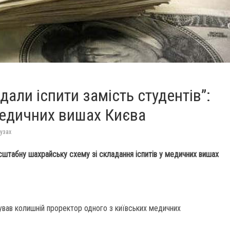
дали іспити замість студентів”:
медичних вишах Києва
вузах
сштабну шахрайську схему зі складання іспитів у медичних вишах
ував колишній проректор одного з київських медичних