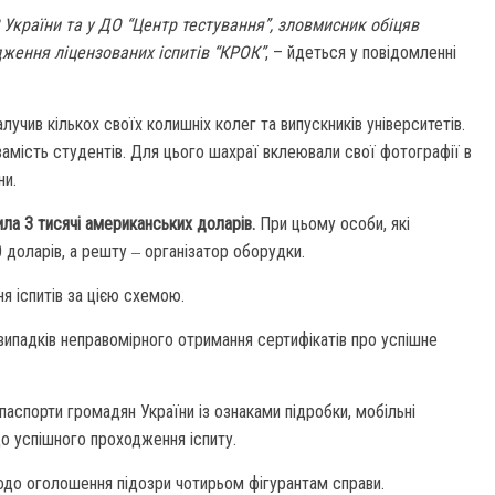
країни та у ДО “Центр тестування”, зловмисник обіцяв
ження ліцензованих іспитів “КРОК”
, – йдеться у повідомленні
лучив кількох своїх колишніх колег та випускників університетів.
амість студентів. Для цього шахраї вклеювали свої фотографії в
ни.
вила 3 тисячі американських доларів.
При цьому особи, які
доларів, а решту ‒ організатор оборудки.
я іспитів за цією схемою.
 випадків неправомірного отримання сертифікатів про успішне
паспорти громадян України із ознаками підробки, мобільні
до успішного проходження іспиту.
щодо оголошення підозри чотирьом фігурантам справи.