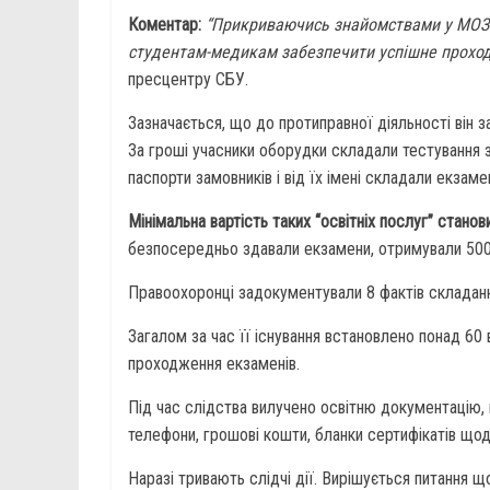
Коментар:
“Прикриваючись знайомствами у МОЗ У
студентам-медикам забезпечити успішне проход
пресцентру СБУ.
Зазначається, що до протиправної діяльності він за
За гроші учасники оборудки складали тестування з
паспорти замовників і від їх імені складали екзаме
Мінімальна вартість таких “освітніх послуг” стано
безпосередньо здавали екзамени, отримували 500 
Правоохоронці задокументували 8 фактів складанн
Загалом за час її існування встановлено понад 60
проходження екзаменів.
Під час слідства вилучено освітню документацію, 
телефони, грошові кошти, бланки сертифікатів що
Наразі тривають слідчі дії. Вирішується питання 