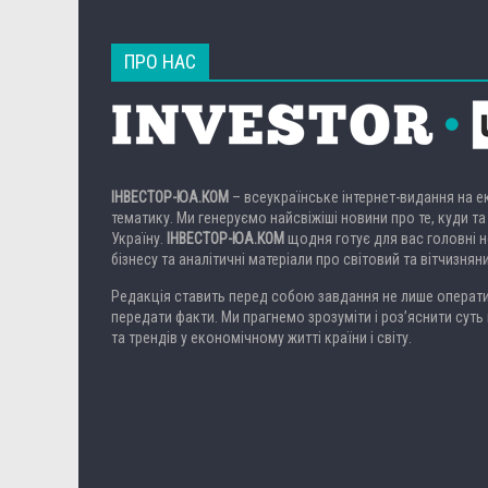
ПРО НАС
ІНВЕСТОР-ЮА.КОМ
– всеукраїнське інтернет-видання на 
тематику. Ми генеруємо найсвіжіші новини про те, куди та
Україну.
ІНВЕСТОР-ЮА.КОМ
щодня готує для вас головні но
бізнесу та аналітичні матеріали про світовий та вітчизнян
Редакція ставить перед собою завдання не лише операти
передати факти. Ми прагнемо зрозуміти і роз’яснити суть 
та трендів у економічному житті країни і світу.