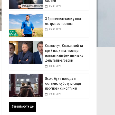
сирени
05.05.2022
З бронежилетами у полі:
як триває посівна
05.05.2022
Соломчук, Сольський та
ще 3 нардепа: експерт
назвав найефективніших
депутатів-аграріїв
08.02.2022
Якою буде погода в
останню суботу місяця:
прогнози синоптиків
29.01.2022
Завантажити ще