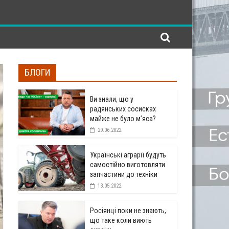
БЛОГИ
Ви знали, що у
радянських сосисках
майже не було м’яса?
29.06.2022
Українські аграрії будуть
самостійно виготовляти
запчастини до техніки
13.05.2022
Росіянці поки не знають,
що таке коли виють