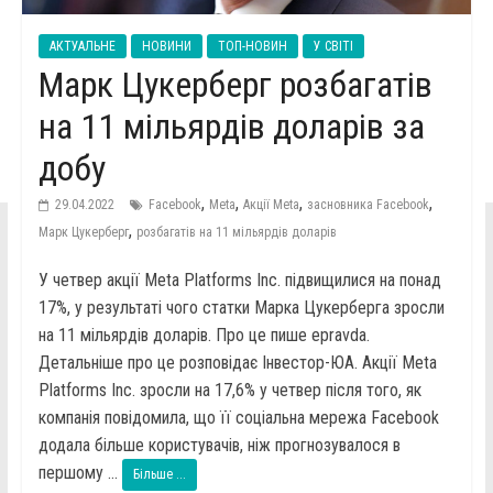
АКТУАЛЬНЕ
НОВИНИ
ТОП-НОВИН
У СВІТІ
Марк Цукерберг розбагатів
на 11 мільярдів доларів за
добу
,
,
,
,
29.04.2022
Facebook
Meta
Акції Meta
засновника Facebook
,
Марк Цукерберг
розбагатів на 11 мільярдів доларів
У четвер акції Meta Platforms Inc. підвищилися на понад
17%, у результаті чого статки Марка Цукерберга зросли
на 11 мільярдів доларів. Про це пише epravda.
Детальніше про це розповідає Інвестор-ЮА. Акції Meta
Platforms Inc. зросли на 17,6% у четвер після того, як
компанія повідомила, що її соціальна мережа Facebook
додала більше користувачів, ніж прогнозувалося в
першому ...
Більше ...