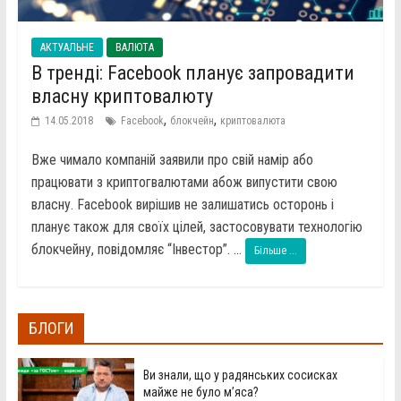
АКТУАЛЬНЕ
ВАЛЮТА
В тренді: Facebook планує запровадити
власну криптовалюту
,
,
14.05.2018
Facebook
блокчейн
криптовалюта
Вже чимало компаній заявили про свій намір або
працювати з криптогвалютами абож випустити свою
власну. Facebook вирішив не залишатись осторонь і
планує також для своїх цілей, застосовувати технологію
блокчейну, повідомляє “Інвестор”. ...
Більше ...
БЛОГИ
Ви знали, що у радянських сосисках
майже не було м’яса?