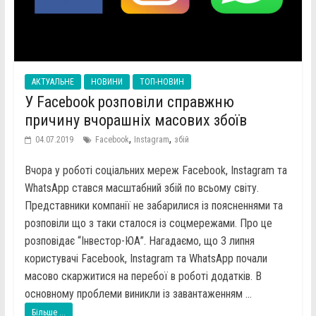
АКТУАЛЬНЕ
НОВИНИ
ТОП-НОВИН
У Facebook розповіли справжню
причину вчорашніх масових збоїв
,
,
04.07.2019
Facebook
Instagram
збій
Вчора у роботі соціальних мереж Facebook, Instagram та
WhatsApp стався масштабний збій по всьому світу.
Представники компанії не забарилися із поясненнями та
розповіли що з таки сталося із соцмережами. Про це
розповідає “Інвестор-ЮА”. Нагадаємо, що 3 липня
користувачі Facebook, Instagram та WhatsApp почали
масово скаржитися на перебої в роботі додатків. В
основному проблеми виникли із завантаженням ...
Більше ...