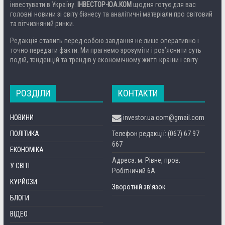
інвестувати в Україну.
ІНВЕСТОР-ЮА.КОМ
щодня готує для вас
головні новини зі світу бізнесу та аналітичні матеріали про світовий
та вітчизняний ринки.
Редакція ставить перед собою завдання не лише оперативно і
точно передати факти. Ми прагнемо зрозуміти і роз’яснити суть
подій, тенденцій та трендів у економічному житті країни і світу.
РОЗДІЛИ
КОНТАКТИ
НОВИНИ
investor.ua.com@gmail.com
ПОЛІТИКА
Телефон редакції: (067) 67 97
667
ЕКОНОМІКА
Адреса: м. Рівне, пров.
У СВІТІ
Робітничий 6А
КУРЙОЗИ
Зворотній зв’язок
БЛОГИ
ВІДЕО