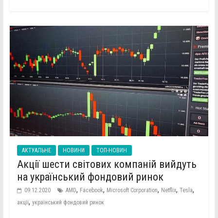
АКТУАЛЬНЕ
НОВИНИ
ТОП-НОВИН
Акції шести світових компаній вийдуть
на український фондовий ринок
,
,
,
,
,
09.12.2020
AMD
Facebook
Microsoft Corporation
Netflix
Tesla
,
акції
український фондовий ринок