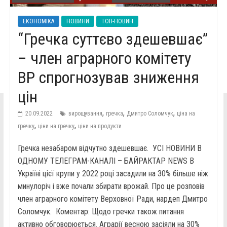
ЕКОНОМІКА
НОВИНИ
ТОП-НОВИН
“Гречка суттєво здешевшає”
– член аграрного комітету
ВР спрогнозував зниження
цін
,
,
,
20.09.2022
вирощування
гречка
Дмитро Соломчук
ціна на
,
,
гречку
ціни на гречку
ціни на продукти
Гречка незабаром відчутно здешевшає. УСІ НОВИНИ В
ОДНОМУ ТЕЛЕГРАМ-КАНАЛІ – БАЙРАКТАР NEWS В
Україні цієї крупи у 2022 році засадили на 30% більше ніж
минулоріч і вже почали збирати врожай. Про це розповів
член аграрного комітету Верховної Ради, нардеп Дмитро
Соломчук. Коментар: Щодо гречки також питання
активно обговорюється. Аграрії весною засіяли на 30%