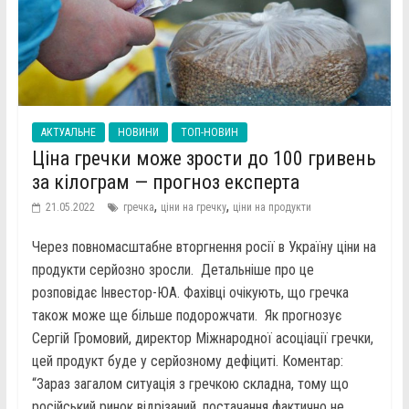
АКТУАЛЬНЕ
НОВИНИ
ТОП-НОВИН
Ціна гречки може зрости до 100 гривень
за кілограм — прогноз експерта
,
,
21.05.2022
гречка
ціни на гречку
ціни на продукти
Через повномасштабне вторгнення росії в Україну ціни на
продукти серйозно зросли. Детальніше про це
розповідає Інвестор-ЮА. Фахівці очікують, що гречка
також може ще більше подорожчати. Як прогнозує
Сергій Громовий, директор Міжнародної асоціації гречки,
цей продукт буде у серйозному дефіциті. Коментар:
“Зараз загалом ситуація з гречкою складна, тому що
російський ринок відрізаний, постачання фактично не