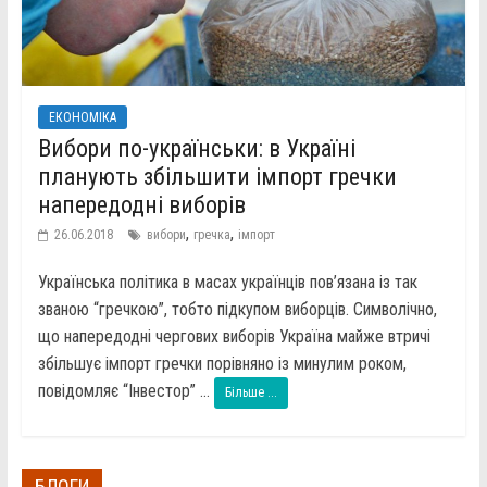
ЕКОНОМІКА
Вибори по-українськи: в Україні
планують збільшити імпорт гречки
напередодні виборів
,
,
26.06.2018
вибори
гречка
імпорт
Українська політика в масах українців пов’язана із так
званою “гречкою”, тобто підкупом виборців. Символічно,
що напередодні чергових виборів Україна майже втричі
збільшує імпорт гречки порівняно із минулим роком,
повідомляє “Інвестор” ...
Більше ...
БЛОГИ