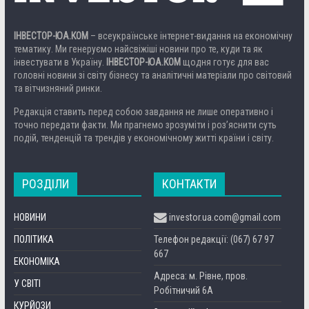
ІНВЕСТОР-ЮА.КОМ
– всеукраїнське інтернет-видання на економічну
тематику. Ми генеруємо найсвіжіші новини про те, куди та як
інвестувати в Україну.
ІНВЕСТОР-ЮА.КОМ
щодня готує для вас
головні новини зі світу бізнесу та аналітичні матеріали про світовий
та вітчизняний ринки.
Редакція ставить перед собою завдання не лише оперативно і
точно передати факти. Ми прагнемо зрозуміти і роз’яснити суть
подій, тенденцій та трендів у економічному житті країни і світу.
РОЗДІЛИ
КОНТАКТИ
НОВИНИ
investor.ua.com@gmail.com
ПОЛІТИКА
Телефон редакції: (067) 67 97
667
ЕКОНОМІКА
Адреса: м. Рівне, пров.
У СВІТІ
Робітничий 6А
КУРЙОЗИ