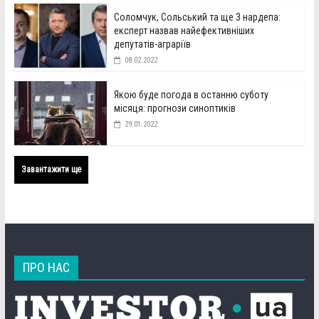
Соломчук, Сольський та ще 3 нардепа:
експерт назвав найефективніших
депутатів-аграріїв
08.02.2022
Якою буде погода в останню суботу
місяця: прогнози синоптиків
29.01.2022
Завантажити ще
ПРО НАС