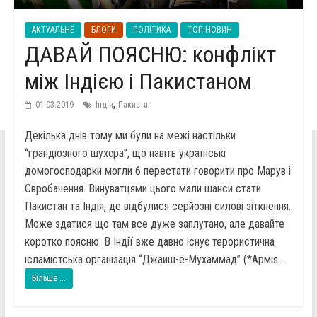
АКТУАЛЬНЕ
БЛОГИ
ПОЛІТИКА
ТОП-НОВИН
ДАВАЙ ПОЯСНЮ: конфлікт
між Індією і Пакистаном
,
01.03.2019
Індія
Пакистан
Декілька днів тому ми були на межі настільки
“грандіозного шухєра”, що навіть українські
домогосподарки могли б перестати говорити про Марув і
Євробачення. Винуватцями цього мали шанси стати
Пакистан та Індія, де відбулися серйозні силові зіткнення.
Може здатися що там все дуже заплутано, але давайте
коротко поясню. В Індії вже давно існує терористична
ісламістська організація “Джаиш-е-Мухаммад” (*Армія ...
Більше ...