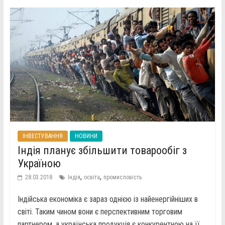
ІНВЕСТУВАННЯ
НОВИНИ
Індія планує збільшити товарообіг з
Україною
,
,
28.03.2018
Індія
освіта
промисловість
Індійська економіка є зараз однією із найенергійніших в
світі. Таким чином вони є перспективним торговим
партнером, а українська продукція є конкурентною на її