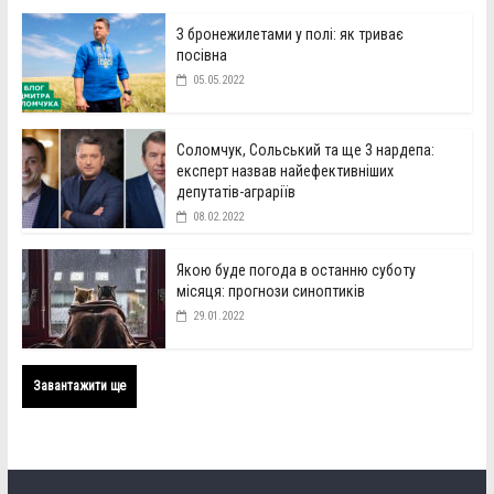
З бронежилетами у полі: як триває
посівна
05.05.2022
Соломчук, Сольський та ще 3 нардепа:
експерт назвав найефективніших
депутатів-аграріїв
08.02.2022
Якою буде погода в останню суботу
місяця: прогнози синоптиків
29.01.2022
Завантажити ще