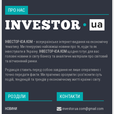
ПРО НАС
ІНВЕСТОР-ЮА.КОМ
– всеукраїнське інтернет-видання на економічну
тематику. Ми генеруємо найсвіжіші новини про те, куди та як
інвестувати в Україну.
ІНВЕСТОР-ЮА.КОМ
щодня готує для вас
головні новини зі світу бізнесу та аналітичні матеріали про світовий
та вітчизняний ринки.
Редакція ставить перед собою завдання не лише оперативно і
точно передати факти. Ми прагнемо зрозуміти і роз’яснити суть
подій, тенденцій та трендів у економічному житті країни і світу.
РОЗДІЛИ
КОНТАКТИ
НОВИНИ
investor.ua.com@gmail.com