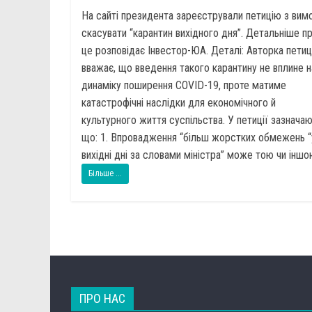
На сайті президента зареєстрували петицію з вим
скасувати “карантин вихідного дня”. Детальніше п
це розповідає Інвестор-ЮА. Деталі: Авторка петиц
вважає, що введення такого карантину не вплине н
динаміку поширення COVID-19, проте матиме
катастрофічні наслідки для економічного й
культурного життя суспільства. У петиції зазначаю
що: 1. Впровадження “більш жорстких обмежень “
вихідні дні за словами міністра” може тою чи іншою
Більше ...
ПРО НАС