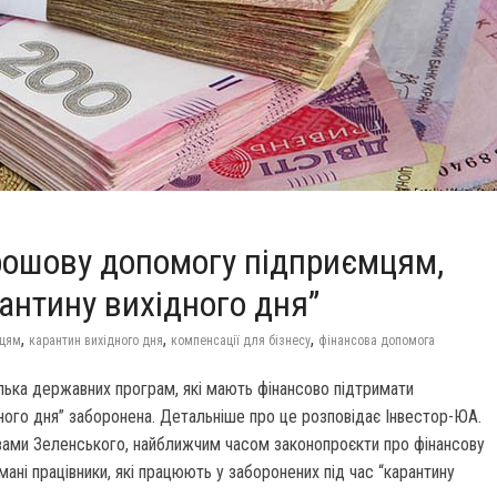
рошову допомогу підприємцям,
антину вихідного дня”
,
,
,
мцям
карантин вихідного дня
компенсації для бізнесу
фінансова допомога
ька державних програм, які мають фінансово підтримати
ідного дня” заборонена. Детальніше про це розповідає Інвестор-ЮА.
ловами Зеленського, найближчим часом законопроєкти про фінансову
ані працівники, які працюють у заборонених під час “карантину