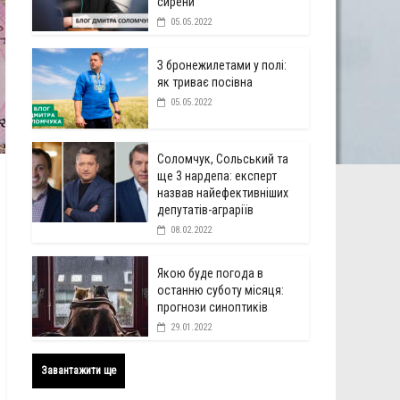
сирени
05.05.2022
З бронежилетами у полі:
як триває посівна
05.05.2022
Соломчук, Сольський та
ще 3 нардепа: експерт
назвав найефективніших
депутатів-аграріїв
08.02.2022
Якою буде погода в
останню суботу місяця:
прогнози синоптиків
29.01.2022
Завантажити ще