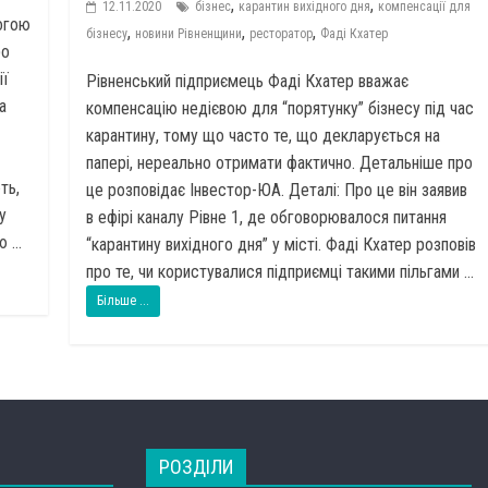
,
,
12.11.2020
бізнес
карантин вихідного дня
компенсації для
огою
,
,
,
бізнесу
новини Рівненщини
ресторатор
Фаді Кхатер
ро
ії
Рівненський підприємець Фаді Кхатер вважає
а
компенсацію недієвою для “порятунку” бізнесу під час
карантину, тому що часто те, що декларується на
папері, нереально отримати фактично. Детальніше про
ть,
це розповідає Інвестор-ЮА. Деталі: Про це він заявив
у
в ефірі каналу Рівне 1, де обговорювалося питання
 ...
“карантину вихідного дня” у місті. Фаді Кхатер розповів
про те, чи користувалися підприємці такими пільгами ...
Більше ...
РОЗДІЛИ