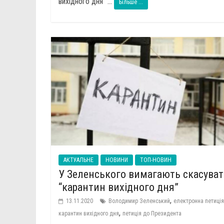
вихідного дня” ...
Більше ...
АКТУАЛЬНЕ
НОВИНИ
ТОП-НОВИН
У Зеленського вимагають скасува
“карантин вихідного дня”
,
13.11.2020
Володимир Зеленський
електронна петиція
,
карантин вихідного дня
петиція до Президента