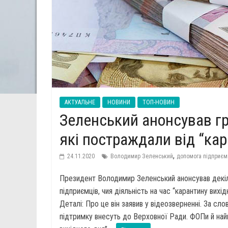
АКТУАЛЬНЕ
НОВИНИ
ТОП-НОВИН
Зеленський анонсував г
які постраждали від “кар
,
24.11.2020
Володимир Зеленський
допомога підприє
Президент Володимир Зеленський анонсував декіл
підприємців, чия діяльність на час “карантину вих
Деталі: Про це він заявив у відеозверненні. За с
підтримку внесуть до Верховної Ради. ФОПи й найм