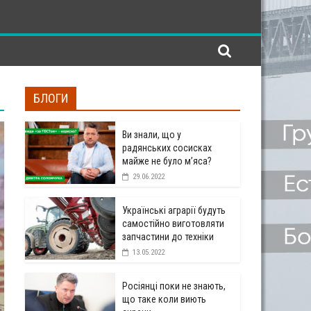
БЛОГИ
Ви знали, що у
радянських сосисках
майже не було м’яса?
29.06.2022
Українські аграрії будуть
самостійно виготовляти
запчастини до техніки
13.05.2022
Росіянці поки не знають,
що таке коли виють