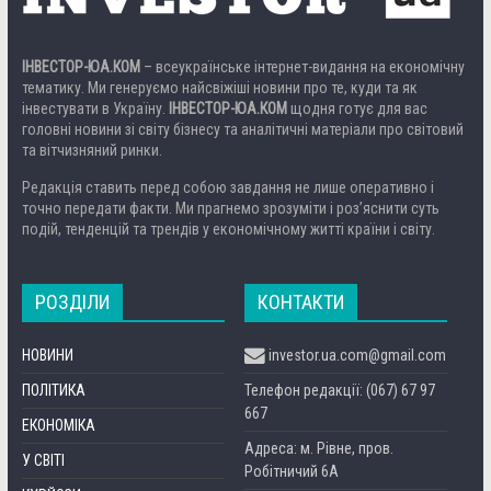
ІНВЕСТОР-ЮА.КОМ
– всеукраїнське інтернет-видання на економічну
тематику. Ми генеруємо найсвіжіші новини про те, куди та як
інвестувати в Україну.
ІНВЕСТОР-ЮА.КОМ
щодня готує для вас
головні новини зі світу бізнесу та аналітичні матеріали про світовий
та вітчизняний ринки.
Редакція ставить перед собою завдання не лише оперативно і
точно передати факти. Ми прагнемо зрозуміти і роз’яснити суть
подій, тенденцій та трендів у економічному житті країни і світу.
РОЗДІЛИ
КОНТАКТИ
НОВИНИ
investor.ua.com@gmail.com
ПОЛІТИКА
Телефон редакції: (067) 67 97
667
ЕКОНОМІКА
Адреса: м. Рівне, пров.
У СВІТІ
Робітничий 6А