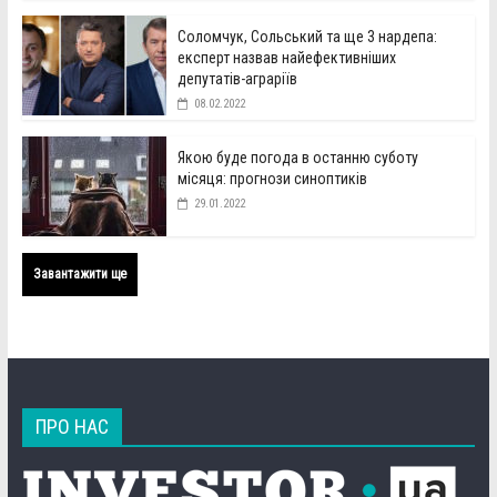
Соломчук, Сольський та ще 3 нардепа:
експерт назвав найефективніших
депутатів-аграріїв
08.02.2022
Якою буде погода в останню суботу
місяця: прогнози синоптиків
29.01.2022
Завантажити ще
ПРО НАС