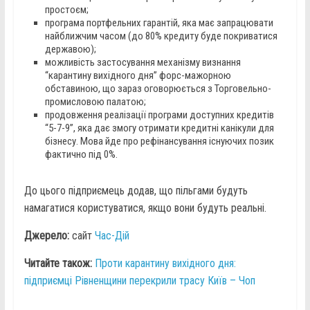
простоєм;
програма портфельних гарантій, яка має запрацювати
найближчим часом (до 80% кредиту буде покриватися
державою);
можливість застосування механізму визнання
“карантину вихідного дня” форс-мажорною
обставиною, що зараз оговорюється з Торговельно-
промисловою палатою;
продовження реалізації програми доступних кредитів
“5-7-9”, яка дає змогу отримати кредитні канікули для
бізнесу. Мова йде про рефінансування існуючих позик
фактично під 0%.
До цього підприємець додав, що пільгами будуть
намагатися користуватися, якщо вони будуть реальні.
Джерело:
сайт
Час-Дій
Читайте також:
Проти карантину вихідного дня:
підприємці Рівненщини перекрили трасу Київ – Чоп