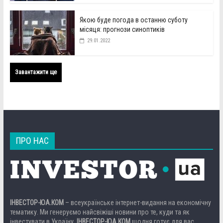
Якою буде погода в останню суботу
місяця: прогнози синоптиків
29.01.2022
Завантажити ще
ПРО НАС
ІНВЕСТОР-ЮА.КОМ
– всеукраїнське інтернет-видання на економічну
тематику. Ми генеруємо найсвіжіші новини про те, куди та як
інвестувати в Україну.
ІНВЕСТОР-ЮА.КОМ
щодня готує для вас