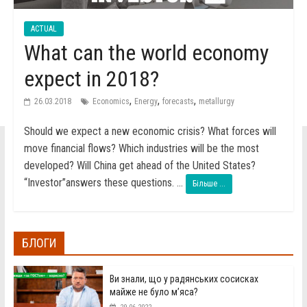
ACTUAL
What can the world economy
expect in 2018?
,
,
,
26.03.2018
Economics
Energy
forecasts
metallurgy
Should we expect a new economic crisis? What forces will
move financial flows? Which industries will be the most
developed? Will China get ahead of the United States?
“Investor”answers these questions. ...
Більше ...
БЛОГИ
Ви знали, що у радянських сосисках
майже не було м’яса?