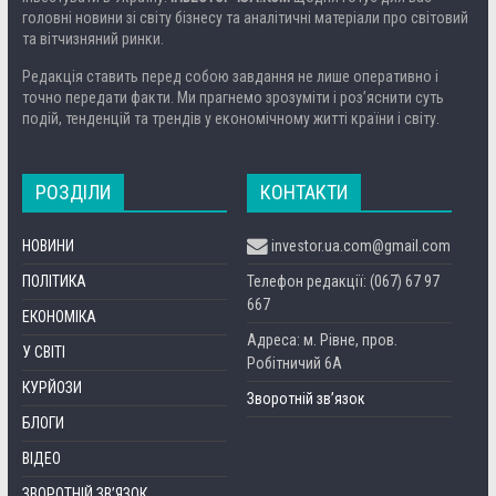
головні новини зі світу бізнесу та аналітичні матеріали про світовий
та вітчизняний ринки.
Редакція ставить перед собою завдання не лише оперативно і
точно передати факти. Ми прагнемо зрозуміти і роз’яснити суть
подій, тенденцій та трендів у економічному житті країни і світу.
РОЗДІЛИ
КОНТАКТИ
НОВИНИ
investor.ua.com@gmail.com
ПОЛІТИКА
Телефон редакції: (067) 67 97
667
ЕКОНОМІКА
Адреса: м. Рівне, пров.
У СВІТІ
Робітничий 6А
КУРЙОЗИ
Зворотній зв’язок
БЛОГИ
ВІДЕО
ЗВОРОТНІЙ ЗВ’ЯЗОК