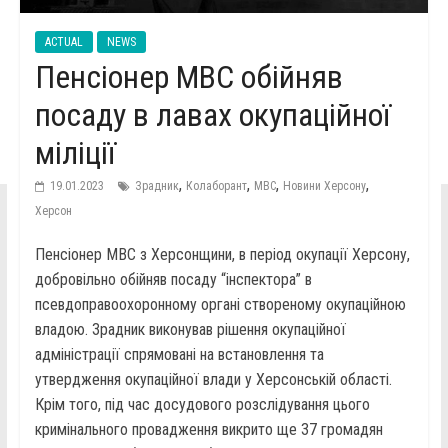
ACTUAL
NEWS
Пенсіонер МВС обійняв
посаду в лавах окупаційної
міліції
,
,
,
,
19.01.2023
Зрадник
Колаборант
МВС
Новини Херсону
Херсон
Пенсіонер МВС з Херсонщини, в період окупації Херсону,
добровільно обійняв посаду “інспектора” в
псевдоправоохоронному органі створеному окупаційною
владою. Зрадник виконував рішення окупаційної
адміністрації спрямовані на встановлення та
утвердження окупаційної влади у Херсонській області.
Крім того, під час досудового розслідування цього
кримінального провадження викрито ще 37 громадян