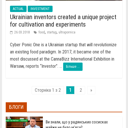
ACTUAL
INVESTMENT
Ukrainian inventors created a unique project
for cultivation and experiments
,
,
26.03.2018
food
startup
ultrapornica
Cyber ​​Ponic One is a Ukrainian startup that will revolutionize
an existing food paradigm. In 2017, it became one of the
most discussed at the CannaBizz International Exhibition in
Warsaw, reports “Investor”. ...
Більше ...
Сторніка 1 з 2
1
2
»
БЛОГИ
Ви знали, що у радянських сосисках
майже не було м’яса?