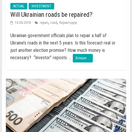
ACTUAL
INVESTMENT
Will Ukrainian roads be repaired?
,
,
14.04.2018
repair
road
Укравтодор
Ukrainian government officials plan to repair a half of
Ukraine’s roads in the next 5 years. Is this forecast real or
just another election promise? How much money is
necessary? “Investor” reposts. ...
Більше ...