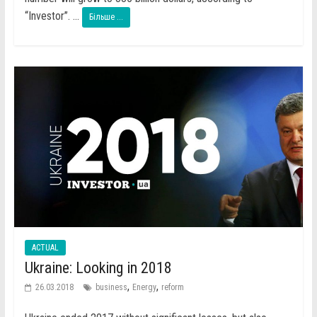
“Investor”. ...
Більше ...
ACTUAL
Ukraine: Looking in 2018
,
,
26.03.2018
business
Energy
reform