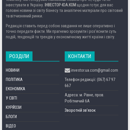
інвестувати в Україну.
ІНВЕСТОР-ЮА.КОМ
щодня готує для вас
головні новини зі світу бізнесу та аналітичні матеріали про світовий
та вітчизняний ринки.
Редакція ставить перед собою завдання не лише оперативно і
точно передати факти. Ми прагнемо зрозуміти і роз’яснити суть
подій, тенденцій та трендів у економічному житті країни і світу.
РОЗДІЛИ
КОНТАКТИ
НОВИНИ
investor.ua.com@gmail.com
ПОЛІТИКА
Телефон редакції: (067) 67 97
667
ЕКОНОМІКА
Адреса: м. Рівне, пров.
У СВІТІ
Робітничий 6А
КУРЙОЗИ
Зворотній зв’язок
БЛОГИ
ВІДЕО