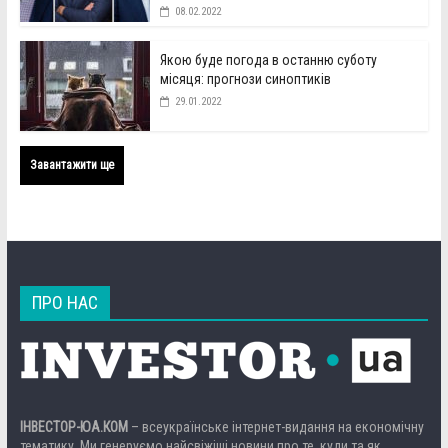
08.02.2022
Якою буде погода в останню суботу
місяця: прогнози синоптиків
29.01.2022
Завантажити ще
ПРО НАС
ІНВЕСТОР-ЮА.КОМ
– всеукраїнське інтернет-видання на економічну
тематику. Ми генеруємо найсвіжіші новини про те, куди та як