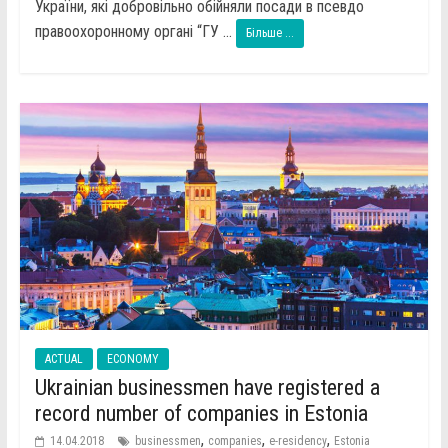
України, які добровільно обійняли посади в псевдо
правоохоронному органі “ГУ ...
Більше ...
ACTUAL
ECONOMY
Ukrainian businessmen have registered a
record number of companies in Estonia
,
,
,
14.04.2018
businessmen
companies
e-residency
Estonia