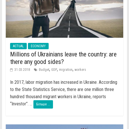
ACTUAL
ECONOMY
Millions of Ukrainians leave the country: are
there any good sides?
,
,
,
31.03.2018
Budget
GDP
migration
workers
In 2017, labor migration has increased in Ukraine. According
to the State Statistics Service, there are one million three
hundred thousand migrant workers in Ukraine, reports
“Investor”. ...
Більше ...