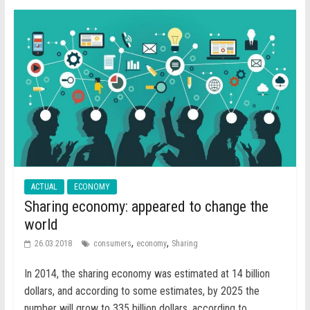
ACTUAL
ECONOMY
Sharing economy: appeared to change the
world
,
,
26.03.2018
consumers
economy
Sharing
In 2014, the sharing economy was estimated at 14 billion
dollars, and according to some estimates, by 2025 the
number will grow to 335 billion dollars, according to