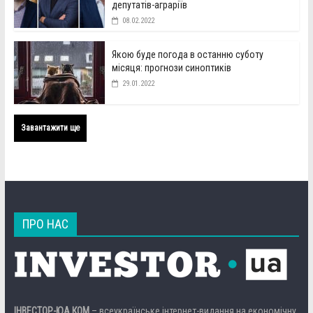
депутатів-аграріїв
08.02.2022
Якою буде погода в останню суботу
місяця: прогнози синоптиків
29.01.2022
Завантажити ще
ПРО НАС
ІНВЕСТОР-ЮА.КОМ
– всеукраїнське інтернет-видання на економічну