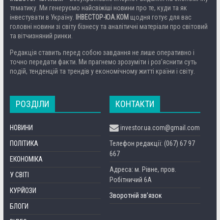
тематику. Ми генеруємо найсвіжіші новини про те, куди та як
інвестувати в Україну.
ІНВЕСТОР-ЮА.КОМ
щодня готує для вас
головні новини зі світу бізнесу та аналітичні матеріали про світовий
та вітчизняний ринки.
Редакція ставить перед собою завдання не лише оперативно і
точно передати факти. Ми прагнемо зрозуміти і роз’яснити суть
подій, тенденцій та трендів у економічному житті країни і світу.
РОЗДІЛИ
КОНТАКТИ
НОВИНИ
investor.ua.com@gmail.com
ПОЛІТИКА
Телефон редакції: (067) 67 97
667
ЕКОНОМІКА
Адреса: м. Рівне, пров.
У СВІТІ
Робітничий 6А
КУРЙОЗИ
Зворотній зв’язок
БЛОГИ