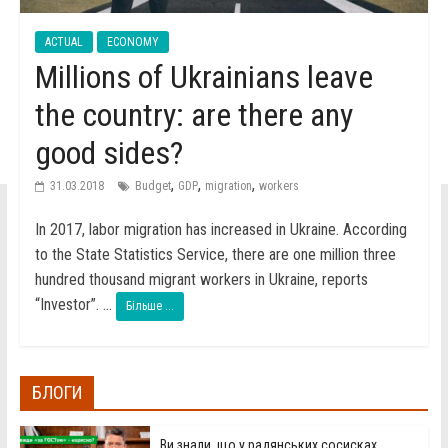
ACTUAL
ECONOMY
Millions of Ukrainians leave
the country: are there any
good sides?
,
,
,
31.03.2018
Budget
GDP
migration
workers
In 2017, labor migration has increased in Ukraine. According
to the State Statistics Service, there are one million three
hundred thousand migrant workers in Ukraine, reports
“Investor”. ...
Більше ...
БЛОГИ
Ви знали, що у радянських сосисках