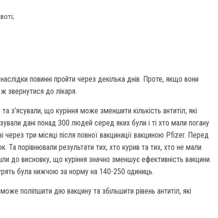
воті;
 наслідки повинні пройти через декілька днів. Проте, якщо вони
 ж звернутися до лікаря.
а з’ясували, що куріння може зменшити кількість антитіл, які
ізували дані понад 300 людей серед яких були і ті хто мали погану
і через три місяці після повної вакцинації вакциною Pfizer. Перед
к. Та порівнювали результати тих, хто курив та тих, хто не мали
йшли до висновку, що куріння значно зменшує ефективність вакцини.
курять була нижчою за норму на 140-250 одиниць.
 може поліпшити дію вакцину та збільшити рівень антитіл, які