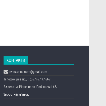
КОНТАКТИ
investor.ua.com@gmail.com
Телефон редакції: (067) 67 97 667
Адреса: м. Рівне, пров. Робітничий 6А
Зворотній зв’язок