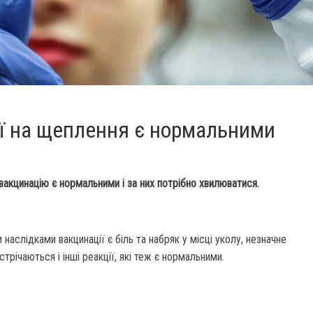
ції на щеплення є нормальними
а вакцинацію є нормальними і за них потрібно хвилюватися.
наслідками вакцинації є біль та набряк у місці уколу, незначне
стрічаються і інші реакції, які теж є нормальними.