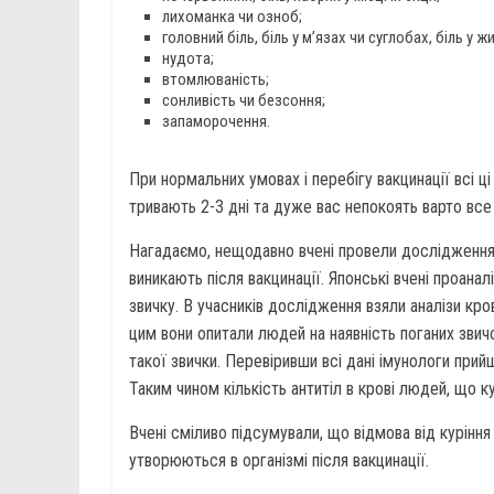
лихоманка чи озноб;
головний біль, біль у м’язах чи суглобах, біль у жи
нудота;
втомлюваність;
сонливість чи безсоння;
запаморочення.
При нормальних умовах і перебігу вакцинації всі ці
тривають 2-3 дні та дуже вас непокоять варто все
Нагадаємо, нещодавно вчені провели дослідження т
виникають після вакцинації. Японські вчені проанал
звичку. В учасників дослідження взяли аналізи кров
цим вони опитали людей на наявність поганих звичо
такої звички. Перевіривши всі дані імунологи при
Таким чином кількість антитіл в крові людей, що 
Вчені сміливо підсумували, що відмова від куріння
утворюються в організмі після вакцинації.