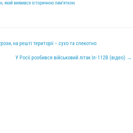
н, який виявився історичною пам’яткою
рози, на решті території – сухо та спекотно
У Росії розбився військовий літак Іл-112В (відео)
→