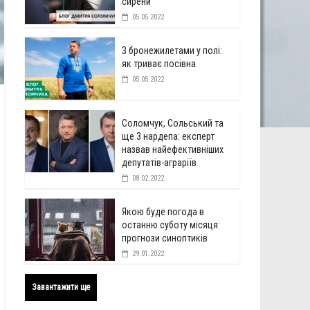
сирени
05.05.2022
З бронежилетами у полі:
як триває посівна
05.05.2022
Соломчук, Сольський та
ще 3 нардепа: експерт
назвав найефективніших
депутатів-аграріїв
08.02.2022
Якою буде погода в
останню суботу місяця:
прогнози синоптиків
29.01.2022
Завантажити ще