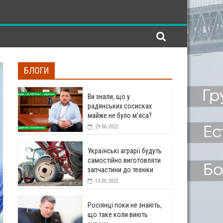
БЛОГИ
Ви знали, що у
радянських сосисках
майже не було м’яса?
29.06.2022
Українські аграрії будуть
самостійно виготовляти
запчастини до техніки
13.05.2022
Росіянці поки не знають,
що таке коли виють