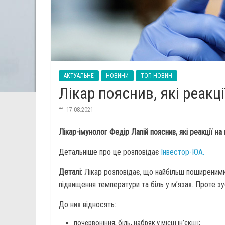
АКТУАЛЬНЕ
НОВИНИ
ТОП-НОВИН
Лікар пояснив, які реак
17.08.2021
Лікар-імунолог Федір Лапій пояснив, які реакції н
Детальніше про це розповідає
Інвестор-ЮА.
Деталі:
Лікар розповідає, що найбільш поширеними 
підвищення температури та біль у м’язах. Проте зу
До них відносять:
почервоніння, біль, набряк у місці ін’єкції;