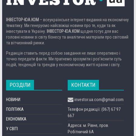
ІНВЕСТОР-ЮА.КОМ
– всеукраїнське інтернет-видання на економічну
тематику. Ми генеруємо найсвіжіші новини про те, куди та як
інвестувати в Україну.
ІНВЕСТОР-ЮА.КОМ
щодня готує для вас
головні новини зі світу бізнесу та аналітичні матеріали про світовий
та вітчизняний ринки.
Редакція ставить перед собою завдання не лише оперативно і
точно передати факти. Ми прагнемо зрозуміти і роз’яснити суть
подій, тенденцій та трендів у економічному житті країни і світу.
РОЗДІЛИ
КОНТАКТИ
НОВИНИ
investor.ua.com@gmail.com
ПОЛІТИКА
Телефон редакції: (067) 67 97
667
ЕКОНОМІКА
Адреса: м. Рівне, пров.
У СВІТІ
Робітничий 6А