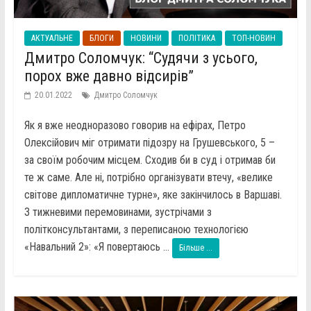
АКТУАЛЬНЕ
БЛОГИ
НОВИНИ
ПОЛІТИКА
ТОП-НОВИН
Дмитро Соломчук: “Судячи з усього,
порох вже давно відсирів”
20.01.2022
Дмитро Соломчук
Як я вже неодноразово говорив на ефірах, Петро
Олексійович міг отримати підозру на Грушевського, 5 –
за своїм робочим місцем. Сходив би в суд і отримав би
те ж саме. Але ні, потрібно організувати втечу, «велике
світове дипломатичне турне», яке закінчилось в Варшаві.
З тижневими перемовинами, зустрічами з
політконсультантами, з переписаною технологією
«Навальний 2»: «Я повертаюсь ...
Більше ...