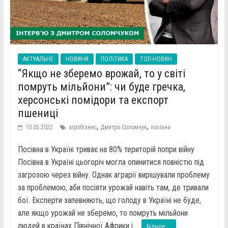
АКТУАЛЬНЕ
НОВИНИ
ПОЛІТИКА
ТОП-НОВИН
“Якщо не зберемо врожай, то у світі
помруть мільйони”: чи буде гречка,
херсонські помідори та експорт
пшениці
,
,
10.05.2022
агробізнес
Дмитро Соломчук
посівна
Посівна в Україні триває на 80% територій попри війну
Посівна в Україні цьогоріч могла опинитися повністю під
загрозою через війну. Однак аграрії вирішували проблему
за проблемою, аби посіяти урожай навіть там, де тривали
бої. Експерти запевняють, що голоду в Україні не буде,
але якщо урожай не зберемо, то помруть мільйони
людей в країнах Північної Африки і ...
Більше ...