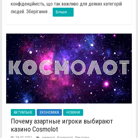
конфіденційність, що так важливо для деяких категорій
людей. Зберігання ...
Більше ...
АКТУАЛЬНЕ
ЕКОНОМІКА
НОВИНИ
Почему азартные игроки выбирают
казино Cosmolot
,
,
29.07.2021
джекпот
Космолот
Реклама