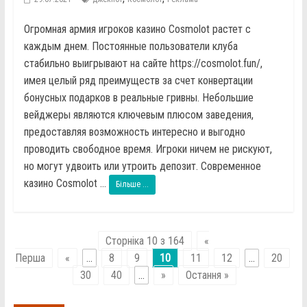
Огромная армия игроков казино Cosmolot растет с
каждым днем. Постоянные пользователи клуба
стабильно выигрывают на сайте https://cosmolot.fun/,
имея целый ряд преимуществ за счет конвертации
бонусных подарков в реальные гривны. Небольшие
вейджеры являются ключевым плюсом заведения,
предоставляя возможность интересно и выгодно
проводить свободное время. Игроки ничем не рискуют,
но могут удвоить или утроить депозит. Современное
казино Cosmolot ...
Більше ...
Сторніка 10 з 164
«
Перша
«
...
8
9
10
11
12
...
20
30
40
...
»
Остання »