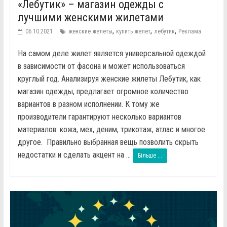
«Лебутик» – магазин одежды с
лучшими женскими жилетами
,
,
,
06.10.2021
женские желеты
купить желет
лебутик
Реклама
На самом деле жилет является универсальной одеждой
в зависимости от фасона и может использоваться
круглый год. Анализируя женские жилеты Лебутик, как
магазин одежды, предлагает огромное количество
вариантов в разном исполнении. К тому же
производители гарантируют несколько вариантов
материалов: кожа, мех, деним, трикотаж, атлас и многое
другое. Правильно выбранная вещь позволить скрыть
недостатки и сделать акцент на ...
Більше ...