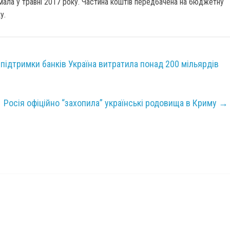
мала у травні 2017 року. Частина коштів передбачена на бюджетну
у.
 підтримки банків Україна витратила понад 200 мільярдів
Росія офіційно “захопила” українські родовища в Криму
→