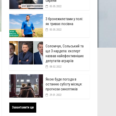
сирени
05.05.2022
З бронежилетами у полі:
як триває посівна
05.05.2022
Соломчук, Сольський та
ще 3 нардепа: експерт
назвав найефективніших
депутатів-аграріїв
08.02.2022
Якою буде погода в
останню суботу місяця:
прогнози синоптиків
29.01.2022
Завантажити ще