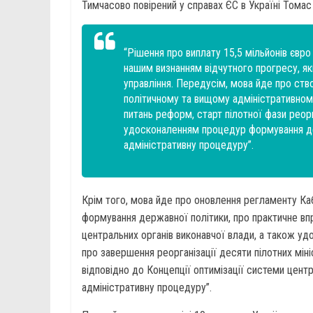
Тимчасово повірений у справах ЄС в Україні Тома
“Рішення про виплату 15,5 мільйонів євр
нашим визнанням відчутного прогресу, я
управління. Передусім, мова йде про ств
політичному та вищому адміністративному 
питань реформ, старт пілотної фази реорг
удосконаленням процедур формування де
адміністративну процедуру”.
Крім того, мова йде про оновлення регламенту Кабі
формування державної політики, про практичне впр
центральних органів виконавчої влади, а також уд
про завершення реорганізації десяти пілотних міні
відповідно до Концепції оптимізації системи центр
адміністративну процедуру”.