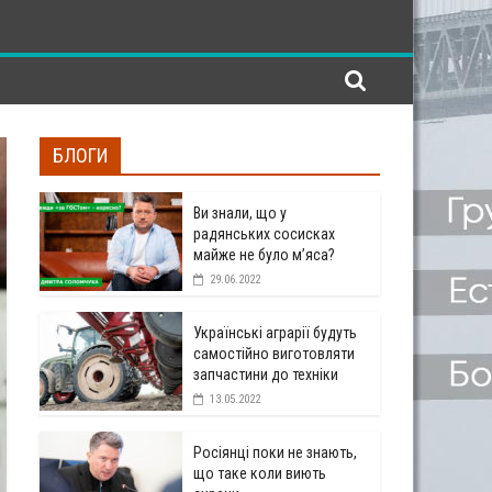
БЛОГИ
Ви знали, що у
радянських сосисках
майже не було м’яса?
29.06.2022
Українські аграрії будуть
самостійно виготовляти
запчастини до техніки
13.05.2022
Росіянці поки не знають,
що таке коли виють