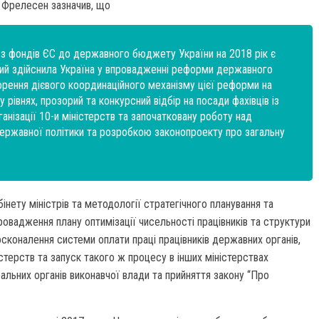
с Фрелесен зазначив, що
о з фондів ЄС до державного бюджету України на 2018 рік є
кий здійснила Україна у впровадженні реформи державного
орення дієвого координаційного механізму цієї реформи на
рівнях, прозорий та конкурсний відбір на посади фахівців із
анізації 10-и міністерств та започатковану роботу над
ржавної політики та розробкою законопроекту про загальну
нету міністрів та методології стратегічного планування та
овадження плану оптимізації чисельності працівників та структури
осконалення системи оплати праці працівників державних органів,
стерств та запуск такого ж процесу в інших міністерствах
альних органів виконавчої влади та прийняття закону “Про