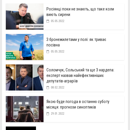
Росіянці поки не знають, що таке коли
виють сирени
05.05.2022
З бронежилетами у полі: як триває
посівна
05.05.2022
Соломчук, Сольський та ще 3 нардепа:
експерт назвав найефективніших
депутатів-аграріїв
08.02.2022
Якою буде погода в останню суботу
місяця: прогнози синоптиків
29.01.2022