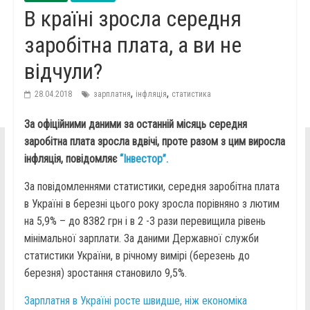
В країні зросла середня
заробітна плата, а ви не
відчули?
,
,
28.04.2018
зарплатня
інфляція
статистика
За офіційними даними за останній місяць середня
заробітна плата зросла вдвічі, проте разом з цим виросла
інфляція, повідомляє
“Інвестор”.
За повідомленнями статистики, середня заробітна плата
в Україні в березні цього року зросла порівняно з лютим
на 5,9% – до 8382 грн і в 2 -3 рази перевищила рівень
мінімальної зарплати. За даними Державної служби
статистики України, в річному вимірі (березень до
березня) зростання становило 9,5%.
Зарплатня в Україні росте швидше, ніж економіка