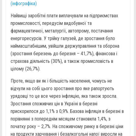
(інфографіка)
Найвищі заробітні плати виплачували на підприємствах
промисловості, передусім видобувної та
фармацевтичної, металургії, автопрому, постачання
енергоресурсів. У трійку галузей, де зростання було
наймасштабнішим, увійшли держуправління та оборона
(зростання березень до березня – 41,7%), фінансова і
страхова діяльність (30%), а також промисловість в
цілому (26,7%).
Проте, якщо ви як і більшість населення, чомусь не
відчули на собі цього зростання про яке рапортують
урядовці то це все через інфляцію, яка також зросла.
Зростання споживчих цін в Україні в березні
прискорилося до 1,1% з 0,9%. Базова інфляція в березні в
порівнянні з попереднім місяцем становила 1,4%, з
початку року – 2,7%. На споживчому ринку в березні ціни
на продукти харчування і безалкогольні напої виросли на