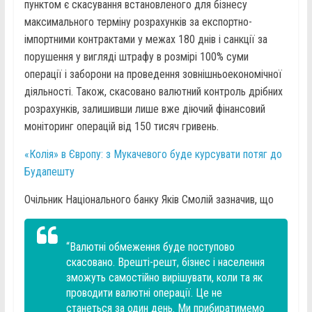
пунктом є скасування встановленого для бізнесу
максимального терміну розрахунків за експортно-
імпортними контрактами у межах 180 днів і санкції за
порушення у вигляді штрафу в розмірі 100% суми
операції і заборони на проведення зовнішньоекономічної
діяльності. Також, скасовано валютний контроль дрібних
розрахунків, залишивши лише вже діючий фінансовий
моніторинг операцій від 150 тисяч гривень.
«Колія» в Європу: з Мукачевого буде курсувати потяг до
Будапешту
Очільник Національного банку Яків Смолій зазначив, що
“Валютні обмеження буде поступово
скасовано. Врешті-решт, бізнес і населення
зможуть самостійно вирішувати, коли та як
проводити валютні операції. Це не
станеться за один день. Ми прибиратимемо