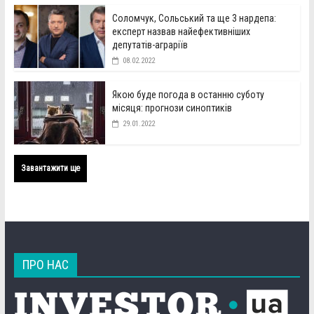
Соломчук, Сольський та ще 3 нардепа:
експерт назвав найефективніших
депутатів-аграріїв
08.02.2022
Якою буде погода в останню суботу
місяця: прогнози синоптиків
29.01.2022
Завантажити ще
ПРО НАС