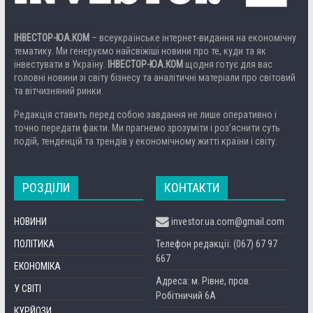
ІНВЕСТОР-ЮА.КОМ
– всеукраїнське інтернет-видання на економічну
тематику. Ми генеруємо найсвіжіші новини про те, куди та як
інвестувати в Україну.
ІНВЕСТОР-ЮА.КОМ
щодня готує для вас
головні новини зі світу бізнесу та аналітичні матеріали про світовий
та вітчизняний ринки.
Редакція ставить перед собою завдання не лише оперативно і
точно передати факти. Ми прагнемо зрозуміти і роз’яснити суть
подій, тенденцій та трендів у економічному житті країни і світу.
РОЗДІЛИ
КОНТАКТИ
НОВИНИ
investor.ua.com@gmail.com
ПОЛІТИКА
Телефон редакції: (067) 67 97
667
ЕКОНОМІКА
Адреса: м. Рівне, пров.
У СВІТІ
Робітничий 6А
КУРЙОЗИ