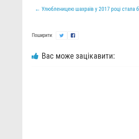
←
Улюбленицею шахраїв у 2017 році стала б
Поширити:
Вас може зацікавити: