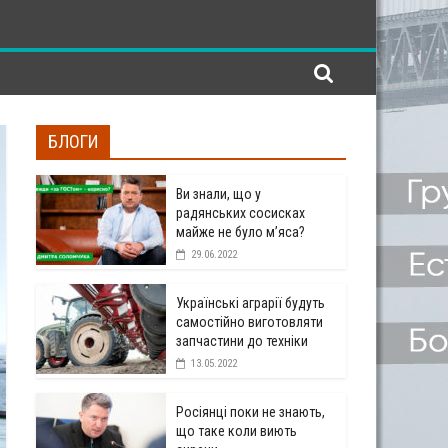
БЛОГИ
Ви знали, що у
радянських сосисках
майже не було м’яса?
29.06.2022
Українські аграрії будуть
самостійно виготовляти
запчастини до техніки
13.05.2022
Росіянці поки не знають,
що таке коли виють