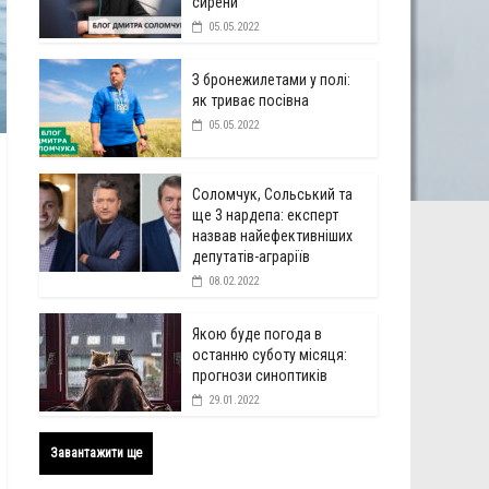
сирени
05.05.2022
З бронежилетами у полі:
як триває посівна
05.05.2022
Соломчук, Сольський та
ще 3 нардепа: експерт
назвав найефективніших
депутатів-аграріїв
08.02.2022
Якою буде погода в
останню суботу місяця:
прогнози синоптиків
29.01.2022
Завантажити ще