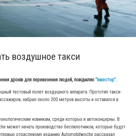
ать воздушное такси
лення дронів для перевезення людей, повідмляє
“Інвестор”
.
шный тестовый полет воздушного аппарата. Прототип такси-
ассажиров, набрал около 200 метров высоты и оставался в
ехнологическим новинкам, среди которых и автоконцерны. В
che может начать производство беспилотников, которые будут
интервью отраслевому изданию Automobilwoche рассказал