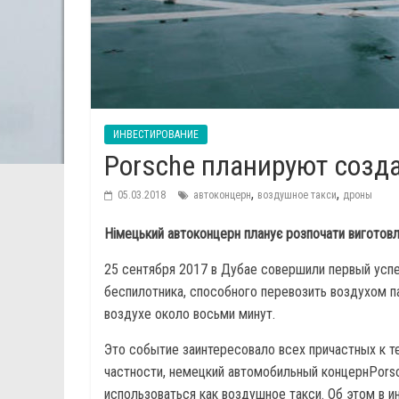
ИНВЕСТИРОВАНИЕ
Porsche планируют созд
,
,
05.03.2018
автоконцерн
воздушное такси
дроны
Німецький автоконцерн планує розпочати виготов
25 сентября 2017 в Дубае совершили первый успе
беспилотника, способного перевозить воздухом п
воздухе около восьми минут.
Это событие заинтересовало всех причастных к т
частности, немецкий автомобильный концернPors
использоваться как воздушное такси. Об этом в 