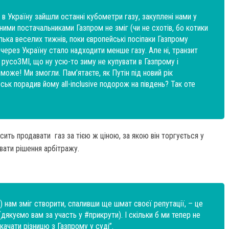
 в Україну зайшли останні кубометри газу, закуплені нами у
дними постачальниками Газпром не зміг (чи не схотів, бо котики
ілька веселих тижнів, поки європейські посіпаки Газпрому
 через Україну стало надходити менше газу. Але ні, транзит
 з русоЗМІ, що ну усю-то зиму не купувати в Газпрому і
може! Ми змогли. Пам’ятаєте, як Путін під новий рік
ськ порадив йому all-inclusive подорож на південь? Так оте
ить продавати газ за тією ж ціною, за якою він торгується у
вати рішення арбітражу.
) нам зміг створити, спаливши ще шмат своєї репутації, – це
дякуємо вам за участь у #прикрути). І скільки б ми тепер не
качати різницю з Газпрому у суді”.