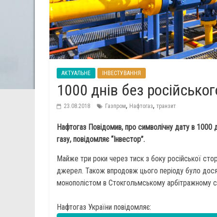
АКТУАЛЬНЕ
ІНВЕСТУВАННЯ
1000 днів без російськог
,
,
23.08.2018
Газпром
Нафтогаз
транзит
Нафтогаз Повідомив, про символічну дату в 1000 д
газу, повідомляє “Інвестор”.
Майже три роки через тиск з боку російської стор
джерел. Також впродовж цього періоду було досяг
монополістом в Стокгольмському арбітражному с
Нафтогаз України повідомляє: