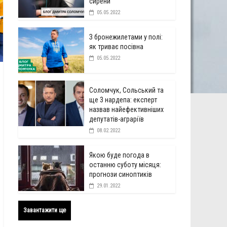
сирени
05.05.2022
З бронежилетами у полі:
як триває посівна
05.05.2022
Соломчук, Сольський та
ще 3 нардепа: експерт
назвав найефективніших
депутатів-аграріїв
08.02.2022
Якою буде погода в
останню суботу місяця:
прогнози синоптиків
29.01.2022
Завантажити ще