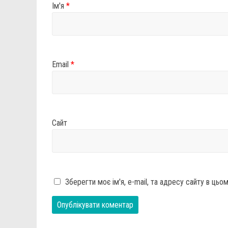
Ім'я
*
Email
*
Сайт
Зберегти моє ім'я, e-mail, та адресу сайту в ць