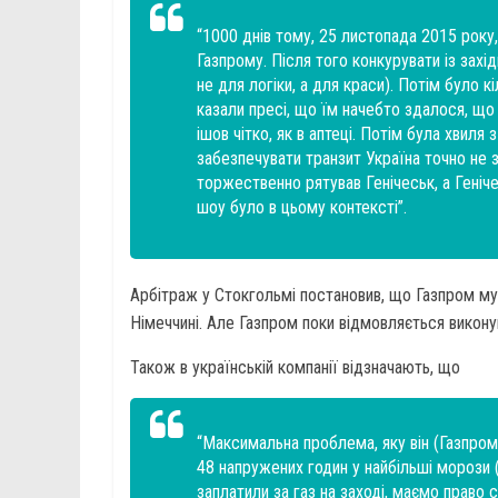
“1000 днів тому, 25 листопада 2015 року,
Газпрому. Після того конкурувати із захі
не для логіки, а для краси). Потім було к
казали пресі, що їм начебто здалося, що
ішов чітко, як в аптеці. Потім була хвиля
забезпечувати транзит Україна точно не з
торжественно рятував Генічеськ, а Геніче
шоу було в цьому контексті”.
Арбітраж у Стокгольмі постановив, що Газпром мус
Німеччині. Але Газпром поки відмовляється викону
Також в українській компанії відзначають, що
“Максимальна проблема, яку він (Газпром
48 напружених годин у найбільші морози (
заплатили за газ на заході, маємо право с