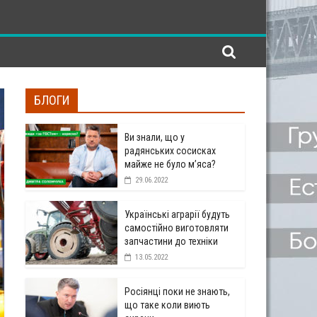
БЛОГИ
Ви знали, що у
радянських сосисках
майже не було м’яса?
29.06.2022
Українські аграрії будуть
самостійно виготовляти
запчастини до техніки
13.05.2022
Росіянці поки не знають,
що таке коли виють