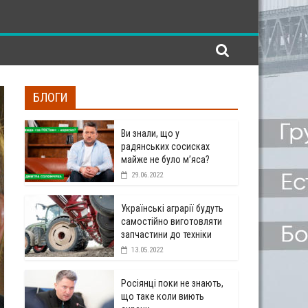
БЛОГИ
Ви знали, що у
радянських сосисках
майже не було м’яса?
29.06.2022
Українські аграрії будуть
самостійно виготовляти
запчастини до техніки
13.05.2022
Росіянці поки не знають,
що таке коли виють