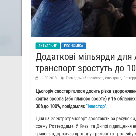
АКТУАЛЬНЕ
ЕКОНОМІКА
Додаткові мільярди для 
транспорт зростуть до 1
,
,
11.09.2018
Громадський транспорт
електрика
Роттер
Цьогоріч спостерігалося досить різке здорожчанн
квитка зросла (або планово зросте) у 16 обласних 
30%до 100%, повідомляє
“Інвестор”.
Ціни на електротранспорт зростають за рахунок з
схему Роттердам+. У Києві та Дніпрі підвищення н
гривень здорожчав проїзд у трамваї та тролейбусі,