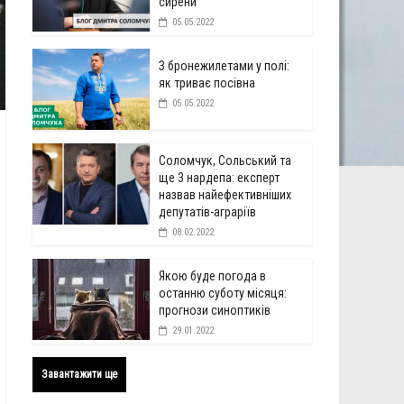
сирени
05.05.2022
З бронежилетами у полі:
як триває посівна
05.05.2022
Соломчук, Сольський та
ще 3 нардепа: експерт
назвав найефективніших
депутатів-аграріїв
08.02.2022
Якою буде погода в
останню суботу місяця:
прогнози синоптиків
29.01.2022
Завантажити ще