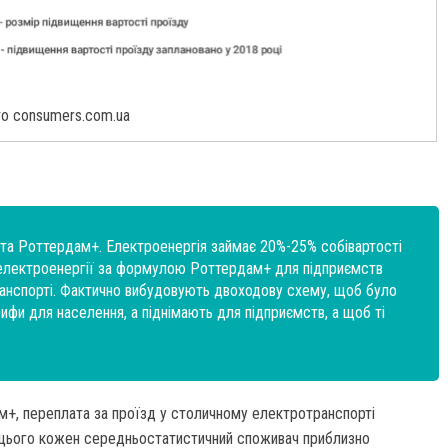
о consumers.com.ua
нта Роттердам+. Електроенергія займає 20%-25% собівартості
електроенергії за формулою Роттердам+ для підприємств
ранспорті. Фактично вибудовують двоходову схему, щоб було
ифи для населення, а піднімають для підприємств, а щоб ті
м+, переплата за проїзд у столичному електротранспорті
к цього кожен середньостатистичний споживач приблизно