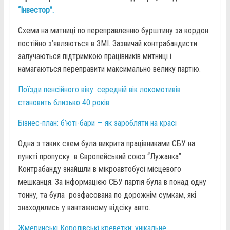
“Інвестор”.
Схеми на митниці по переправленню бурштину за кордон
постійно з’являються в ЗМІ. Зазвичай контрабандисти
залучаються підтримкою працівників митниці і
намагаються переправити максимально велику партію.
Поїзди пенсійного віку: середній вік локомотивів
становить близько 40 років
Бізнес-план: б’юті-бари — як заробляти на красі
Одна з таких схем була викрита працівниками СБУ на
пункті пропуску в Європейський союз “Лужанка”.
Контрабанду знайшли в мікроавтобусі місцевого
мешканця. За інформацією СБУ партія була в понад одну
тонну, та була розфасована по дорожнім сумкам, які
знаходились у вантажному відсіку авто.
Жмеринські Королівські креветки: унікальне