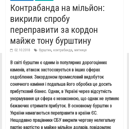
Контрабанда на мільйон:
викрили спробу
переправити за кордон
майже тону бурштину
,
,
02.10.2018
бурштин
контрабанда
митниця
В світі бурштин є одним із популярних дорогоцінних
каменів, атакож застосовується в інших сферах
оздоблення. Закордоном промисловий видобуток
сонячного каміння і подальша його обробка це досить
прибутковий бізнес. Однак, в Україні через відсутність
унормування ця сфера є незаконною, що однак не зупиняє
бажаючих отримати прибуток. В основному бурштин з
України намагаються переправити в країни ЄС.
Нещодавно працівники СБУ викрили чергову нелегальну
партію вартістю в майже мільйон доларів, повідомляє