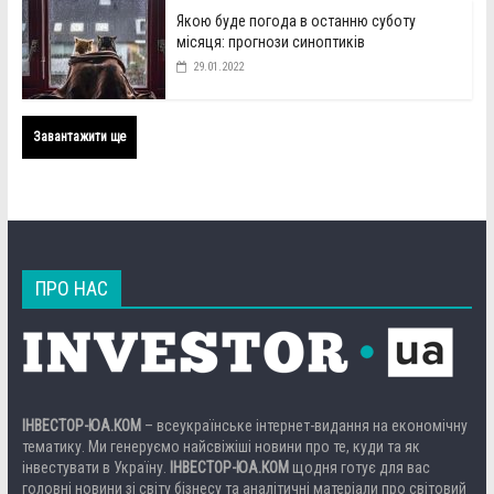
Якою буде погода в останню суботу
місяця: прогнози синоптиків
29.01.2022
Завантажити ще
ПРО НАС
ІНВЕСТОР-ЮА.КОМ
– всеукраїнське інтернет-видання на економічну
тематику. Ми генеруємо найсвіжіші новини про те, куди та як
інвестувати в Україну.
ІНВЕСТОР-ЮА.КОМ
щодня готує для вас
головні новини зі світу бізнесу та аналітичні матеріали про світовий