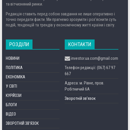
та вітчизняний ринки.
Редакція ставить перед собою завдання не лише оперативно і
точно передати факти. Ми прагнемо зрозуміти і роз’яснити суть
подій, тенденцій та трендів у економічному житті країни і світу.
РОЗДІЛИ
КОНТАКТИ
НОВИНИ
investor.ua.com@gmail.com
ПОЛІТИКА
Телефон редакції: (067) 67 97
667
ЕКОНОМІКА
Адреса: м. Рівне, пров.
У СВІТІ
Робітничий 6А
КУРЙОЗИ
Зворотній зв’язок
БЛОГИ
ВІДЕО
ЗВОРОТНІЙ ЗВ’ЯЗОК