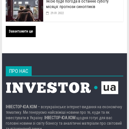
Якою буде погода в останню суботу
місяця: прогнози синоптиків
29.01.2022
Завантажити ще
ПРО НАС
ІНВЕСТОР-ЮА.КОМ
– всеукраїнське інтернет-видання на економічну
тематику. Ми генеруємо найсвіжіші новини про те, куди та як
інвестувати в Україну.
ІНВЕСТОР-ЮА.КОМ
щодня готує для вас
головні новини зі світу бізнесу та аналітичні матеріали про світовий
та вітчизняний ринки.