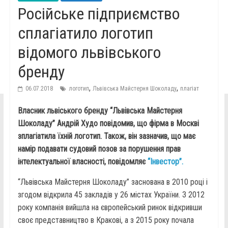
Російське підприємство
сплагіатило логотип
відомого львівського
бренду
,
,
06.07.2018
логотип
Львівська Майстерня Шоколаду
плагіат
Власник львіського бренду “Львівська Майстерня
Шоколаду” Андрій Худо повідомив, що фірма в Москві
зплагіатила їхній логотип. Також, він зазначив, що має
намір подавати судовий позов за порушення прав
інтелектуальної власності, повідомляє
“Інвестор”.
“Львівська Майстерня Шоколаду” заснована в 2010 році і
згодом відкрила 45 закладів у 26 містах України. З 2012
року компанія вийшла на європейський ринок відкривши
своє представництво в Кракові, а з 2015 року почала